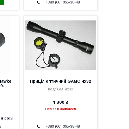
+380 (66) 065-38-48
Hawke
Приціл оптичний GAMO 4x32
(9-
GM_4x32
1 300 ₴
Немає в наявності
 в роздріб
8
+380 (66) 065-38-48