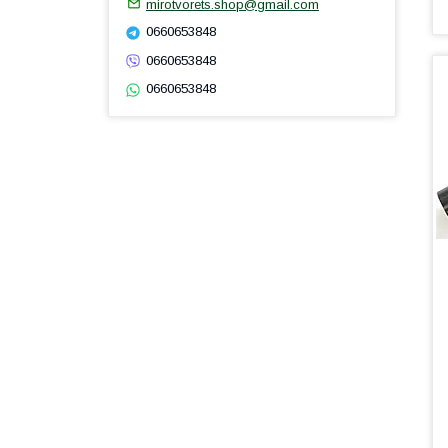
mirotvorets.shop@gmail.com
0660653848
0660653848
0660653848