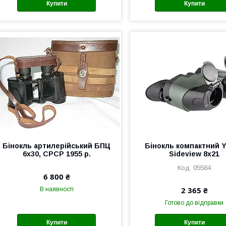
Купити
Купити
Бінокль артилерійський БПЦ
Бінокль компактний 
6х30, СРСР 1955 р.
Sideview 8x21
05584
6 800 ₴
2 365 ₴
В наявності
Готово до відправки
Купити
Купити