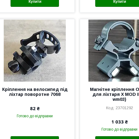
Купити
Купити
Кріплення на велосипед під
Магнітне кріплення O
ліхтар поворотне 7068
для ліхтаря X MOD II
wm03)
82 ₴
23701292
Готово до відправки
1 033 ₴
Готово до відправки