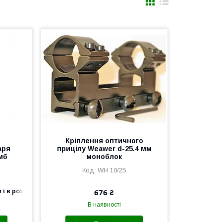
Кріплення оптичного
аря
прицілу Weawer d-25.4 мм
мб
моноблок
WH 10/25
676 ₴
 і в роздріб
В наявності