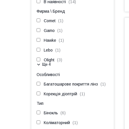
В наявності
14
Фирма \ Бренд
Comet
1
Gamo
1
Hawke
1
Lebo
1
Olight
3
Ще 4
Особливості
Багатошарове покриття лінз
1
Корекція діоптрій
1
Тип
Бінокль
6
Коліматорний
1