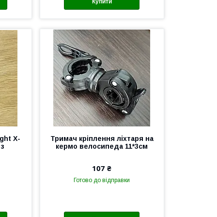
Купити
ght X-
Тримач кріплення ліхтаря на
 з
кермо велосипеда 11*3см
107 ₴
Готово до відправки