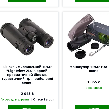
Бінокль мисливський 10х42
Монокуляр 12х42 BA
"Lightview 214" чорний,
mono
призматичний бінокль
туристичний, для риболовлі
1 355 ₴
comet
В наявності
2 045 ₴
Готово до відправки
Оптом і в роздріб
Купити
Купити