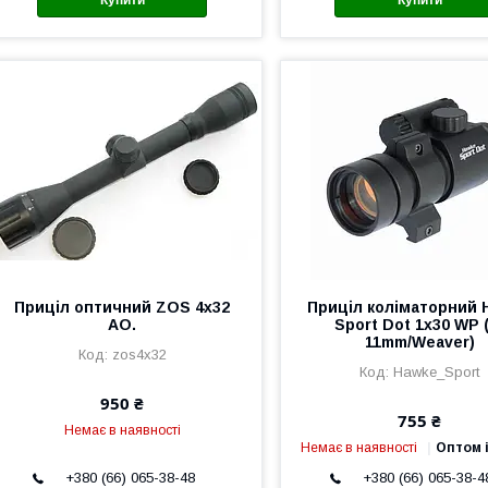
Приціл оптичний ZOS 4x32
Приціл коліматорний 
AO.
Sport Dot 1x30 WP 
11mm/Weaver)
zos4x32
Hawke_Sport
950 ₴
755 ₴
Немає в наявності
Немає в наявності
Оптом і
+380 (66) 065-38-48
+380 (66) 065-38-4