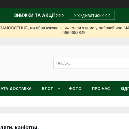
ЗНИЖКИ ТА АКЦІЇ >>>
>>>дивитись<<<
МОВЛЕННЯ, ми обов'язково зв'яжемося з вами у робочий час. ЧАС 
0660653848
АТА-ДОСТАВКА
БЛОГ
ФОТО
ПРО НАС
ВІД
ляги, каністри.