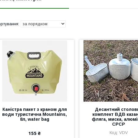
Каністра пакет з краном для
Десантний столов
води туристична Mountains,
комплект ВДВ казан
8л, water bag
фляга, миска, алюмі
СРСР
155 ₴
VDV