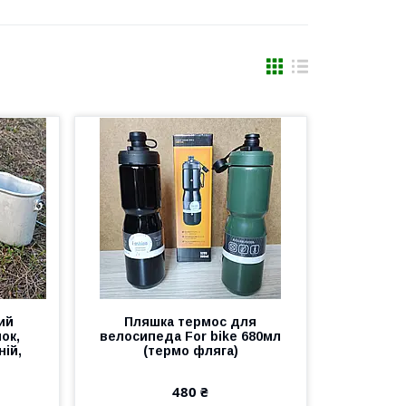
ий
Пляшка термос для
ок,
велосипеда For bike 680мл
ній,
(термо фляга)
480 ₴