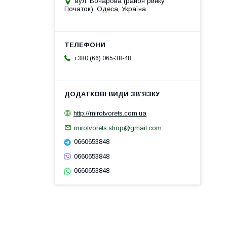
вул. Бочарова (район ринку
Початок), Одеса, Україна
+380 (66) 065-38-48
http://mirotvorets.com.ua
mirotvorets.shop@gmail.com
0660653848
0660653848
0660653848