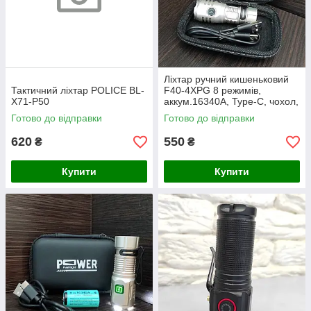
Ліхтар ручний кишеньковий
Тактичний ліхтар POLICE BL-
F40-4XPG 8 режимів,
X71-P50
аккум.16340A, Type-C, чохол,
магніт, кліпса
Готово до відправки
Готово до відправки
620
550
₴
₴
Купити
Купити