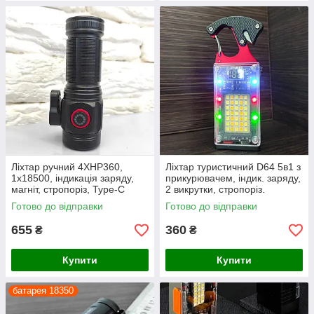
Ліхтар ручний 4XHP360,
Ліхтар туристичний D64 5в1 з
1х18500, індикація заряду,
прикурювачем, індик. заряду,
магніт, стропоріз, Type-C
2 викрутки, стропоріз.
Готово до відправки
Готово до відправки
655
360
₴
₴
Купити
Купити
батарея 18350