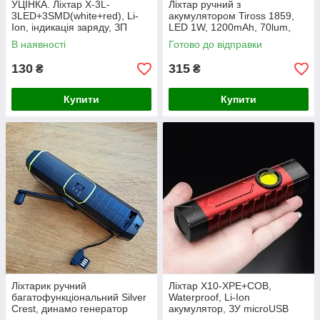
УЦІНКА. Ліхтар X-3L-
Ліхтар ручний з
3LED+3SMD(white+red), Li-
акумулятором Tiross 1859,
Ion, індикація заряду, ЗП
LED 1W, 1200mAh, 70lum,
Type-C, магніт
мікро USB
В наявності
Готово до відправки
130
315
₴
₴
Купити
Купити
Ліхтарик ручний
Ліхтар X10-XPE+СОВ,
багатофункціональний Silver
Waterproof, Li-Ion
Crest, динамо генератор
акумулятор, ЗУ microUSB