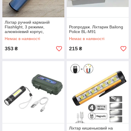
Ліхтар ручний карманій
Flashlight, 3 режими,
Розпродаж. Ліхтарик Bailong
алюмініевий корпус,
Police BL-M91
оптичний зум, , зарядка micro
Немає в наявності
Немає в наявності
USB,
353
215
₴
₴
Ліхтар кишеньковий на