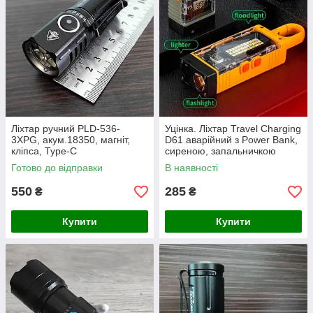
Ліхтар ручний PLD-536-
Уцінка. Ліхтар Travel Charging
3XPG, акум.18350, магніт,
D61 аварійний з Power Bank,
кліпса, Type-C
сиреною, запальничкою
Готово до відправки
В наявності
550
285
₴
₴
Купити
Купити