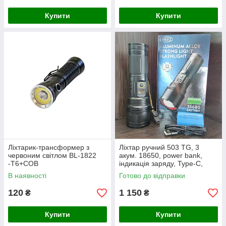
Купити
Купити
Ліхтарик-трансформер з
Ліхтар ручний 503 TG, 3
червоним світлом BL-1822
акум. 18650, power bank,
-Т6+COB
індикація заряду, Type-C,
zoom
В наявності
Готово до відправки
120
1 150
₴
₴
Купити
Купити