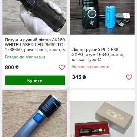
Потужни ручний ліхтар AK180
WHITE LASER LED PM30-TG,
1х38650, power bank, zoom, 5
Ліхтар ручний PLD-536-
фільтрів
3XPG, акум.16340, магніт,
Готово до відправки
кліпса, Type-C
800
Немає в наявності
₴
345
₴
Купити