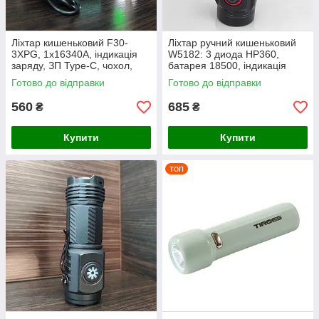
Ліхтар кишеньковий F30-
Ліхтар ручний кишеньковий
3XPG, 1х16340A, індикація
W5182: 3 диода HP360,
заряду, ЗП Type-C, чохол,
батарея 18500, індикація
магніт, в кольорах
заряду, магніт, ЗП Type-C
Готово до відправки
Готово до відправки
560
685
₴
₴
Купити
Купити
топ