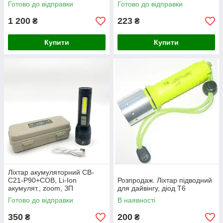
радіо, сирена, USB,
Готово до відправки
Готово до відправки
Німеччина
1 200
223
₴
₴
Купити
Купити
Ліхтар акумуляторний CB-
C21-P90+COB, Li-Ion
Розпродаж. Ліхтар підводний
акумулят., zoom, ЗП
для дайвінгу, діод T6
microUSB, Box
Готово до відправки
В наявності
350
200
₴
₴