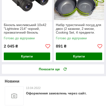
Бінокль мисливський 10х42
Набір туристичний посуд для
"Lightview 214" чорний,
двох (2 казанки, 2 миски,
призматичний бінокль
Cooking Set, 4 предмети.
туристичний, для риболовлі
ds201
Готово до відправки
Готово до відправки
comet
2 045
891
₴
₴
Купити
Купити
Показати ще
Новини
13.04.2022
Оформлення замовлень через сайт.