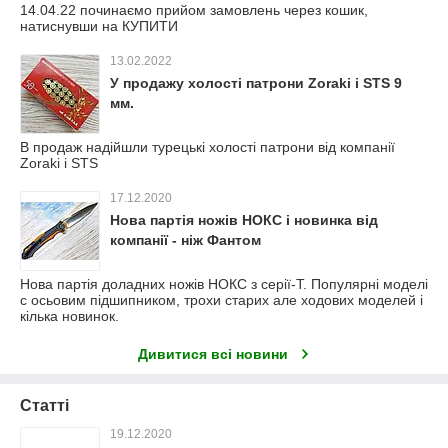
14.04.22 починаємо прийом замовлень через кошик,
натиснувши на КУПИТИ
13.02.2022
У продажу холості патрони Zoraki і STS 9
мм.
В продаж надійшли турецькі холості патрони від компанії
Zoraki і STS
17.12.2020
Нова партія ножів НОКС і новинка від
компанії - ніж Фантом
Нова партія доладних ножів НОКС з серії-Т. Популярні моделі
c осьовим підшипником, трохи старих але ходових моделей і
кілька новинок.
Дивитися всі новини
Статті
19.12.2020