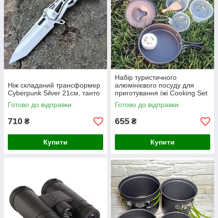
Набір туристичного
Ніж складаний трансформер
алюмінієвого посуду для
Cyberpunk Silver 21см, танто
приготування їжі Cooking Set
котелок, сковорода, ds-200
Готово до відправки
Готово до відправки
710
655
₴
₴
Купити
Купити