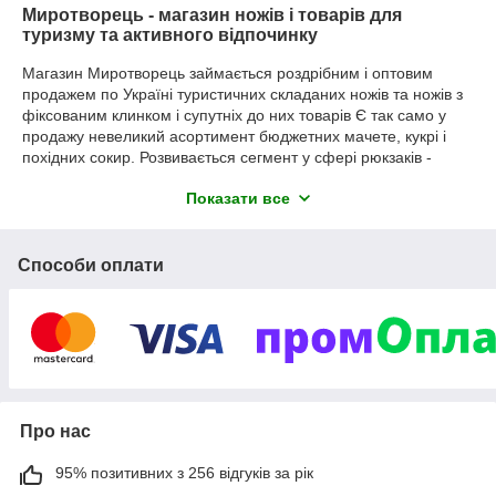
Миротворець - магазин ножів і товарів для
туризму та активного відпочинку
Магазин Миротворець займається роздрібним і оптовим
продажем по Україні туристичних складаних ножів та ножів з
фіксованим клинком і супутніх до них товарів Є так само у
продажу невеликий асортимент бюджетних мачете, кукрі і
похідних сокир. Розвивається сегмент у сфері рюкзаків -
похідних і тактичних рюкзаків, сумок і подсумков.
Показати все
Так само компанія займається продажем пневматичних
гвинтівок, пневматичних пістолетів, стартових (сигнальних)
пістолетів, оптичних прицілів, біноклів та інших товарів для
Способи оплати
активного відпочинку і туризму.
Про нас
95% позитивних з 256 відгуків за рік