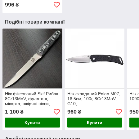
996
₴
Подібні товари компанії
Ніж фіксований Skif Рибак
Ніж складаний Enlan M07,
Ніж 
8Cr13MoV, фуллтанг,
16.5см, 100г, 8Cr13MoV,
1090
мікарта, шкіряні піхви,
G10,
26.3см
1 100
960
950
₴
₴
Купити
Купити
Акційні пропозиції та новинки