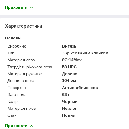
Приховати
Характеристики
Основні
Виробник
Витязь
Тип
З фіксованим клинком
Матеріал леза
8Cr14Mov
Твердість ріжучого леза
58 HRC
Матеріал рукоятки
Дерево
Довжина ножа
104 мм
Поверхня
Антивідблискова
Вага ножа
63 г
Колір
Чорний
Матеріал піхов
Нейлон
Стан
Новий
Приховати