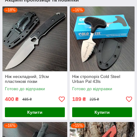
–18%
–16%
Ніж нескладний, 19см
Ніж стропоріз Cold Steel
пластикові піхви
Urban Pal 43ls
Готово до відправки
Готово до відправки
400
189
₴
₴
485 ₴
225 ₴
Купити
Купити
–16%
–15%