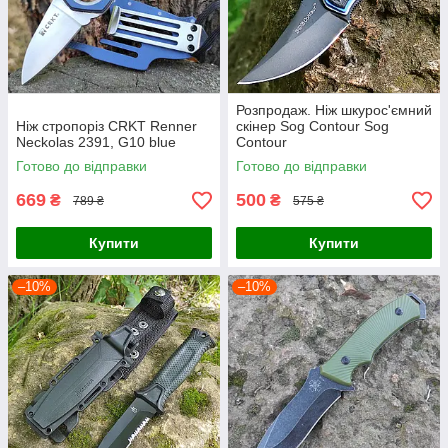
Розпродаж. Ніж шкурос'ємний
Ніж стропоріз CRKT Renner
скінер Sog Contour Sog
Neckolas 2391, G10 blue
Contour
Готово до відправки
Готово до відправки
669
500
₴
₴
789 ₴
575 ₴
Купити
Купити
–10%
–10%