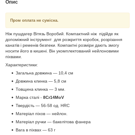
Опис
Пром оплата не сумісна.
Ніж пушдагер Вітязь Воробий. Компактний ніж підійде як
допоміжний інструмент для розкриття коробок, розрізання
канатів і ременів безпеки. Компактні розміри дають змогу
носити його в кишені. Він укомплектований нейлоновими
піхвами.
Характеристики:
Загальна довжина — 10,4 см
Довжина клинка — 5,8 см
Товщина клинка — 3 мм.
Марка сталі -
8Cr14MoV
Твердість — 56-58 од. HRC
Матеріал піхов — нейлон.
Матеріал ручки — бакелітова фанера
Вага в піхвах — 63 г