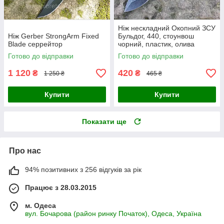
Ніж нескладний Окопний ЗСУ
Ніж Gerber StrongArm Fixed
Бульдог, 440, стоунвош
Blade серрейтор
чорний, пластик, олива
Готово до відправки
Готово до відправки
1 120
420
₴
₴
1 250 ₴
465 ₴
Купити
Купити
Показати ще
Про нас
94% позитивних з 256 відгуків за рік
Працює з 28.03.2015
м. Одеса
вул. Бочарова (район ринку Початок), Одеса, Україна