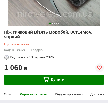
Ніж тичковий Вітязь Воробей, 8Cr14MoV,
чорний
Під замовлення
Код: В138-68
Роздріб
Відправка з
10 серпня 2026
1 060
₴
Купити
Опис
Характеристики
Відгуки про товар
Доставка