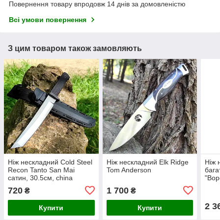
Повернення товару впродовж 14 днів за домовленістю
Всі умови повернення
З цим товаром також замовляють
Ніж нескладний Cold Steel
Ніж нескладний Elk Ridge
Ніж 
Recon Tanto San Mai
Tom Anderson
бага
сатин, 30.5см, china
"Вор
варі
720
1 700
₴
₴
2 3
Купити
Купити