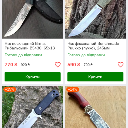
Ніж нескладний Вітязь
Ніж фіксований Benchmade
Рибальський B5430, 65х13
Puukko (пукко), 245мм
Готово до відправки
Готово до відправки
770
590
₴
₴
920 ₴
700 ₴
Купити
Купити
–15%
–14%