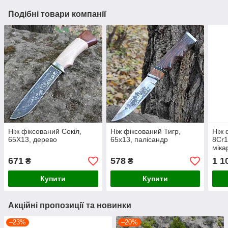
Подібні товари компанії
Ніж фіксований Сокіл,
Ніж фіксований Тигр,
Ніж 
65Х13, дерево
65х13, палісандр
8Cr1
міка
26.3
671
578
1 1
₴
₴
Купити
Купити
Акційні пропозиції та новинки
–23%
–20%