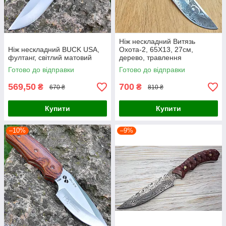
Ніж нескладний Витязь
Ніж нескладний BUCK USA,
Охота-2, 65Х13, 27см,
фултанг, світлий матовий
дерево, травлення
Готово до відправки
Готово до відправки
569,50
700
₴
₴
670 ₴
810 ₴
Купити
Купити
–10%
–9%