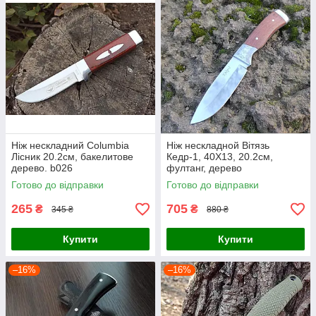
Ніж нескладний Columbia
Ніж нескладной Вітязь
Лісник 20.2см, бакелитове
Кедр-1, 40Х13, 20.2см,
дерево. b026
фултанг, дерево
Готово до відправки
Готово до відправки
265
705
₴
₴
345 ₴
880 ₴
Купити
Купити
–16%
–16%