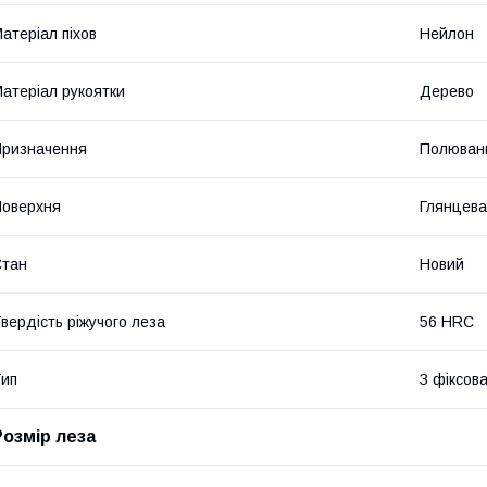
атеріал піхов
Нейлон
атеріал рукоятки
Дерево
ризначення
Полюван
оверхня
Глянцева
Стан
Новий
вердість ріжучого леза
56 HRC
ип
З фіксов
Розмір леза