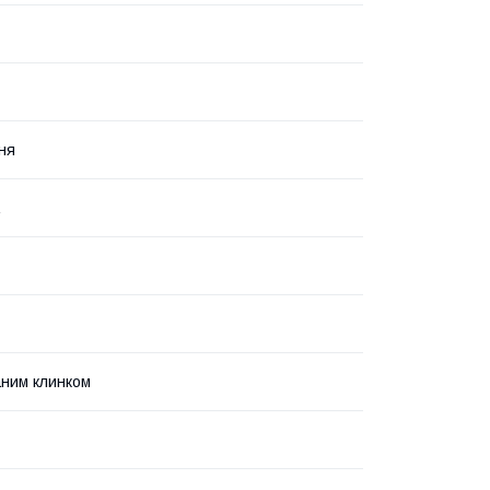
ня
аним клинком