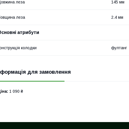
овжина леза
145 мм
овщина леза
2.4 мм
Основні атрибути
онструкція колодки
фултанг
нформація для замовлення
іна:
1 090 ₴