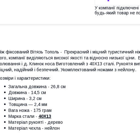
У компанії підключені
будь-який товар не п
іж фіксований Вітязь Тополь - Прекрасний і міцний туристичний ніж
ого, компанії виділяються високої якості та відносно низької ціни. 
олювання і д. Клинок носа Виготовлений з 40Х13 сталі. Рукоятя ви
іцний, надійний і безпечний. Укомплектований ножами з нейлону.
озміри і характеристики:
Загальна довжина - 26,8 см
Довжина - 14,5 см
Ширина - 3,2 см
Товщина — 2,4 мм
Вага ножа - 175 грам
Марка стали -
40Х13
Матеріал рукояті - дерево
Матеріал чехла - нейлон