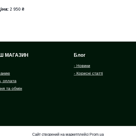
іна:
2 950 ₴
Ш МАГАЗИН
Блог
- Новини
панию
- Корисні статті
, оплата
ня та обмін
Сайт створений на маркетплейсі
Prom.ua