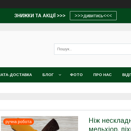
ЗНИЖКИ ТА АКЦІЇ >>>
>>>дивитись<<<
АТА-ДОСТАВКА
БЛОГ
ФОТО
ПРО НАС
ВІД
Ніж несклад
ручна робота
мельхіор, пі