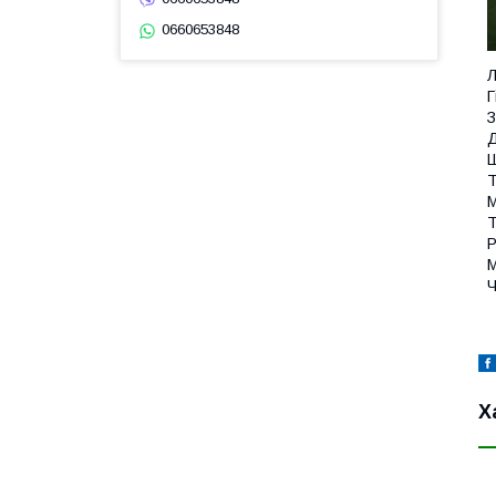
0660653848
Л
Г
З
Д
Ш
Т
М
Т
Р
М
Ч
Х