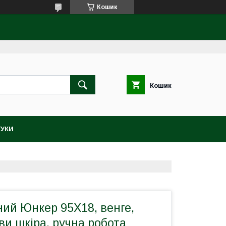
Кошик
Кошик
ГУКИ
ний Юнкер 95Х18, венге,
хви шкіра, ручна робота