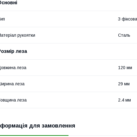
Основні
ип
З фіксов
атеріал рукоятки
Сталь
Розмір леза
овжина леза
120 мм
ирина леза
29 мм
овщина леза
2.4 мм
нформація для замовлення