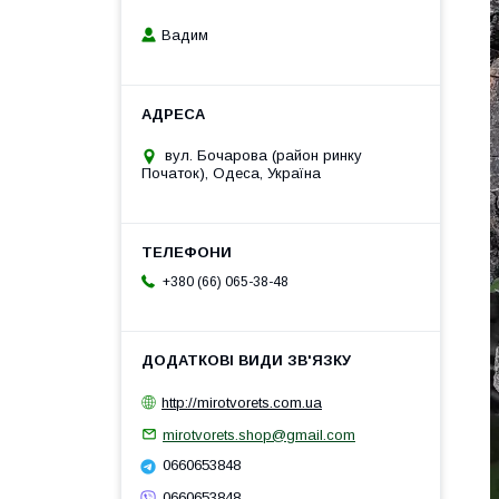
Вадим
вул. Бочарова (район ринку
Початок), Одеса, Україна
+380 (66) 065-38-48
http://mirotvorets.com.ua
mirotvorets.shop@gmail.com
0660653848
0660653848