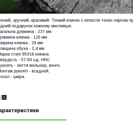
егкий, зручний, красивий. Тонкий клинок з легкістю тонко нарізає 
ідний подарунок кожному мисливцю.
агальна довжина - 237 мм
овжина клинка - 120 мм
ирина клинка - 29 мм
овщина обуха - 2,4 мм
арка сталі 95Х18 кована
вердість - 57-60 од. НRC
укоять - лиття мельхіор, венге.
онтаж рукояті - всадной.
охол - шкіра.
арактеристики