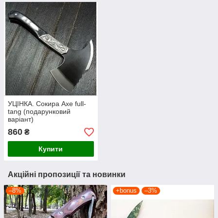
УЦІНКА. Сокира Axe full-
tang (подарунковий
варіант)
860
₴
Купити
Акційні пропозиції та новинки
–8%
+bonus
–3%