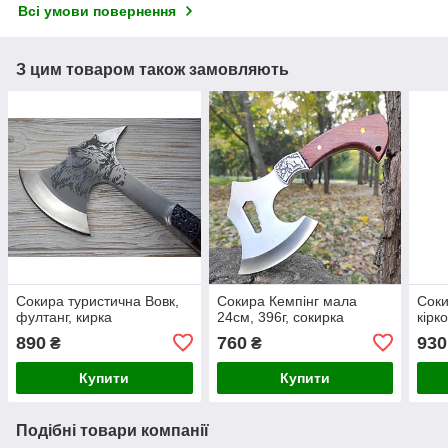
Всі умови повернення
З цим товаром також замовляють
Сокира туристична Вовк,
Сокира Кемпінг мала
Сок
фултанг, кирка
24см, 396г, сокирка
кірк
890
760
930
₴
₴
Купити
Купити
Подібні товари компанії