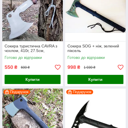
Сокира туристична CAVRA з
Сокира SOG + ніж, зелений
чохлом, 410г, 27.5см,
піксель
Готово до відправки
Готово до відправки
550
998
₴
₴
600 ₴
1 030 ₴
Купити
Купити
Подарунок
Подарунок