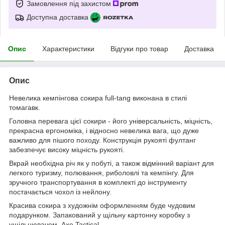
Замовлення під захистом
Доступна доставка
Опис
Характеристики
Відгуки про товар
Доставка
Опис
Невелика кемпінгова сокира full-tang виконана в стилі
томагавк.
Головна перевага цієї сокири - його універсальність, міцність,
прекрасна ергономіка, і відносно невелика вага, що дуже
важливо для пішого походу. Конструкція рукояті фултанг
забезпечує високу міцність рукояті.
Вкрай необхідна річ як у побуті, а також відмінний варіант для
легкого туризму, полювання, риболовлі та кемпінгу. Для
зручного транспортування в комплекті до інструменту
постачається чохол із нейлону.
Красива сокира з художнім оформленням буде чудовим
подарунком. Запакований у щільну картонну коробку з
ущільнювачем. Axe Tactical