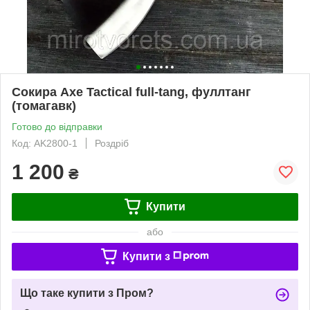
Сокира Axe Tactical full-tang, фуллтанг
(томагавк)
Готово до відправки
Код: AK2800-1
Роздріб
1 200
₴
Купити
або
Купити з
Що таке купити з Пром?