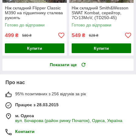
Ніж складний Flipper Classic
Ніж складний Smith&Wesson
M390 на підшипнику сталева
SWAT Kombat, серейтор,
рукоять
7Cr13MoV, (TD250-45)
Готово до відправки
Готово до відправки
499
549
₴
₴
580 ₴
628 ₴
Купити
Купити
Показати ще
Про нас
95% позитивних з 256 відгуків за рік
Працює з 28.03.2015
м. Одеса
вул. Бочарова (район ринку Початок), Одеса, Україна
Контакти