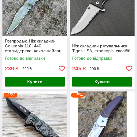
Розпродаж. Ніж складний
Columbia 110, 440,
Ніж складний рятувальника
сталь\дерево, чохол нейлон
Tiger-USA, стропоріз, склобій
Готово до відправки
Готово до відправки
239
245
₴
₴
290 ₴
290 ₴
Купити
Купити
–15%
–15%