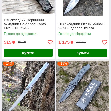
Ніж складний інерційний
викидний Cold Steel Tanto
Ніж складний Вітязь Байбак,
Pixel 213, 7Cr17,
65Х13, дерево, кліпса
Готово до відправки
Готово до відправки
515
1 175
₴
₴
605 ₴
1 375 ₴
Купити
Купити
–14%
–13%