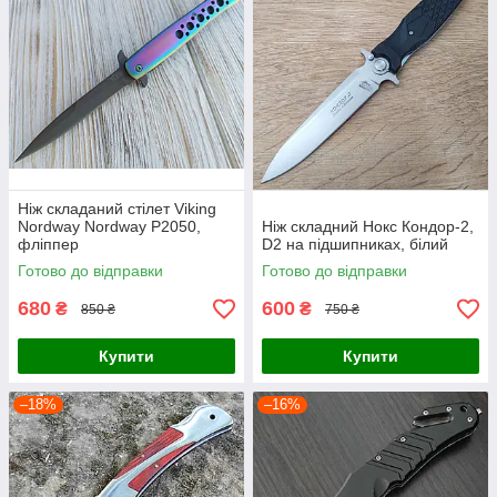
Ніж складаний стілет Viking
Nordway Nordway P2050,
Ніж складний Нокс Кондор-2,
фліппер
D2 на підшипниках, білий
Готово до відправки
Готово до відправки
680
600
₴
₴
850 ₴
750 ₴
Купити
Купити
–18%
–16%