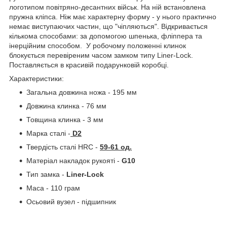
логотипом повітряно-десантних військ. На ній встановлена
пружна кліпса. Ніж має характерну форму - у нього практично
немає виступаючих частин, що "чіпляються". Відкривається
кількома способами: за допомогою шпенька, фліппера та
інерційним способом. У робочому положенні клинок
блокується перевіреним часом замком типу Liner-Lock.
Поставляється в красивій подарунковій коробці.
Характеристики:
Загальна довжина ножа - 195 мм
Довжина клинка - 76 мм
Товщина клинка - 3 мм
Марка сталі -
D2
Твердість сталі HRC -
59-61 од.
Матеріал накладок рукояті -
G10
Тип замка -
Liner-Lock
Маса - 110 грам
Осьовий вузел - підшипник