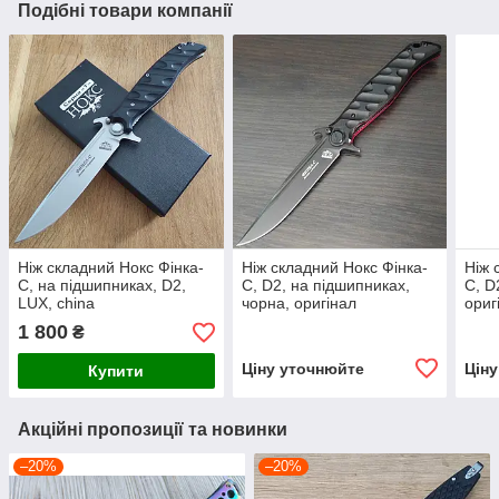
Подібні товари компанії
Ніж складний Нокс Фінка-
Ніж складний Нокс Фінка-
Ніж 
С, на підшипниках, D2,
С, D2, на підшипниках,
С, D
LUX, china
чорна, оригінал
ориг
1 800
₴
Ціну уточнюйте
Цін
Купити
Акційні пропозиції та новинки
–20%
–20%