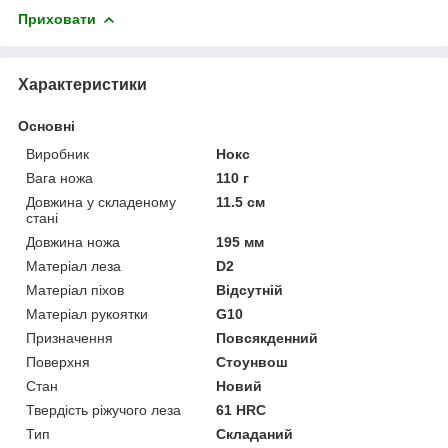
Приховати
Характеристики
Основні
Виробник
Нокс
Вага ножа
110 г
Довжина у складеному
11.5 см
стані
Довжина ножа
195 мм
Матеріал леза
D2
Матеріал піхов
Відсутній
Матеріал рукоятки
G10
Призначення
Повсякденний
Поверхня
Стоунвош
Стан
Новий
Твердість ріжучого леза
61 HRC
Тип
Складаний