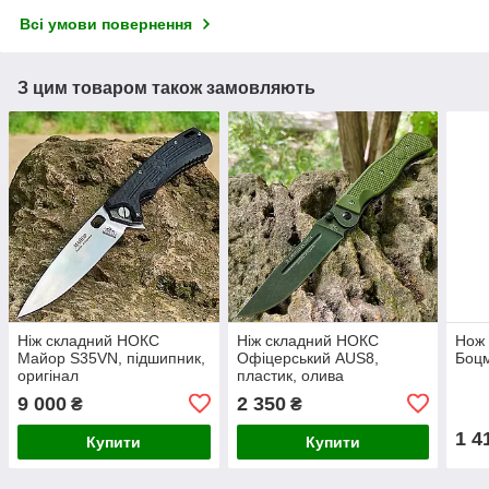
Всі умови повернення
З цим товаром також замовляють
Ніж складний НОКС
Ніж складний НОКС
Нож
Майор S35VN, підшипник,
Офіцерський AUS8,
Боц
оригінал
пластик, олива
9 000
2 350
₴
₴
1 4
Купити
Купити