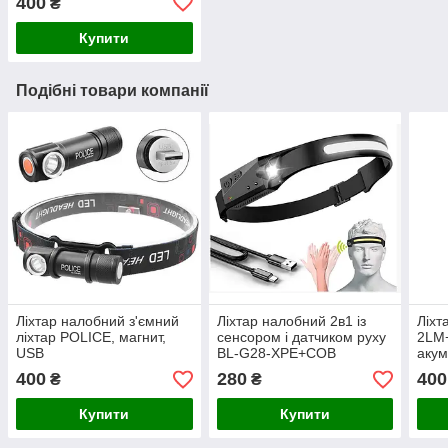
400
₴
Купити
Подібні товари компанії
Ліхтар налобний з'ємний
Ліхтар налобний 2в1 із
Ліхт
ліхтар POLICE, магнит,
сенсором і датчиком руху
2LM+
USB
BL-G28-XPE+COB
акум
акумуляторний ліхтарик з
400
280
400
₴
₴
USB
Купити
Купити