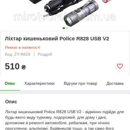
Ліхтар кишеньковий Police R828 USB V2
Немає в наявності
Код: ZY-R828
Роздріб
510
₴
Опис
Характеристики
Відгуки про товар
Доставка
Опис
Ліхтар кишеньковий Police R828 USB V2 - відмінно підійде для
будь-якого виду туризму, подорожей, для дому і дачі,
допоможе в ремонті автомобіля, рибалкам, при нічних
прогулянок, альпінізмі, будівництві тощо, а так само його