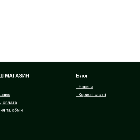
Ш МАГАЗИН
Блог
- Новини
панию
- Корисні статті
, оплата
ня та обмін