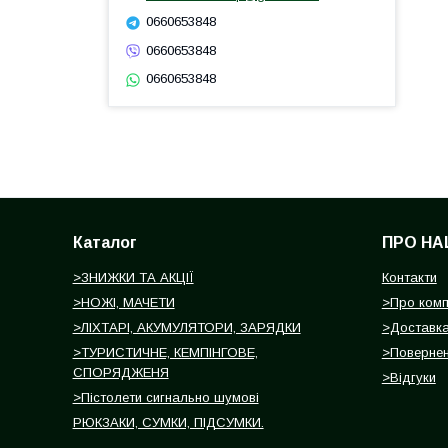
0660653848
0660653848
0660653848
Каталог
ПРО НА
>ЗНИЖКИ ТА АКЦІЇ
Контакти
>НОЖІ, МАЧЕТИ
>Про ком
>ЛІХТАРІ, АКУМУЛЯТОРИ, ЗАРЯДКИ
>Доставка
>ТУРИСТИЧНЕ, КЕМПІНГОВЕ,
>Повернен
СПОРЯДЖЕНЯ
>Відгуки
>Пістолети сигнально шумові
РЮКЗАКИ, СУМКИ, ПІДСУМКИ.