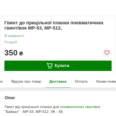
Гвинт до прицільної планки пневматичних
гвинтівок МР-53, МР-512,
В наявності
Роздріб
350
₴
Купити
ис
Відгуки про товар
Доставка
Оплата
Умови пове
Опис
Гвинт від прицільної планки для
пневматичних гвинтівок
"Байкал" - МР-53, МР-512, ІЖ - 38.