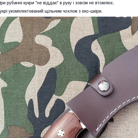
ри рубанні кукри "не віддає" в руку і зовсім не втомлює.
укрі укомплектований щільним чохлом з еко-шкіри.