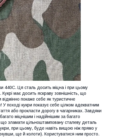
ки 440С. Ця сталь досить міцна і при цьому
і. Кукрі має досить яскраву зовнішність, що
и відмінно покаже себе як туристичне
м! У поході кукри показує себе цілком адекватним
агаття або прокласти дорогу в чагарниках. Завдяки
абагато міцнішим і надійнішим за багато
ому що зламати цільноштамповану сталеву деталь
укри, при цьому, буде навіть вищою ніж прямо у
икнувши, ще й колоти). Користуватися ним просто.