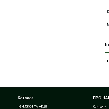
К
М
І
Ц
Каталог
ПРО НА
>ЗНИЖКИ ТА АКЦІЇ
Контакти