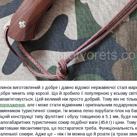
линок виготовлений з добре і давно відомої нержавіючої сталі мар
обре чинить опір корозії. Що й зробило її популярною у всьому світ
апам'ятовується. Цей великий ніж просто добрий. Тому він не тільк
спорядження
, але і може стати відмінним і оригінальним подарунко
амінником туристичної сокири. Їм можна легко порубати гілок на б
іцній конструкції типу фуллтанг і обуху товщиною в 5.1 мм, буде н
алогабаритних туристичних сокир подібної ваги (454 г) і ціни. Т
автовшки півсантиметра, це постаратися треба. Функціональність к
аленької сокири. Адже це – ніж і їм можна ще й різати (а трохи зв