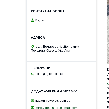
Вадим
вул. Бочарова (район ринку
Початок), Одеса, Україна
К
д
+380 (66) 065-38-48
з
з
м
м
http://mirotvorets.com.ua
з
м
mirotvorets.shop@gmail.com