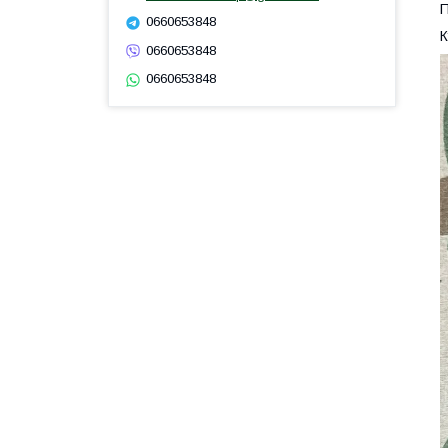
П
0660653848
К
0660653848
0660653848