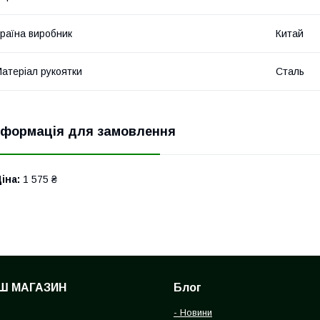
раїна виробник
Китай
атеріал рукоятки
Сталь
нформація для замовлення
іна:
1 575 ₴
Ш МАГАЗИН
Блог
- Новини