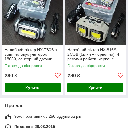
Налобний ліхтар HX-T80S зі
Налобний ліхтар HX-816S-
змінним акумулятором
2COB (білий + червоний), 4
18650, сенсорний датчик
режими роботи, червоне
руху, футляр
світло, сенсорний датчик
Готово до відправки
Готово до відправки
руху
280
280
₴
₴
Купити
Купити
Про нас
95% позитивних з 256 відгуків за рік
Працює з 28.03.2015