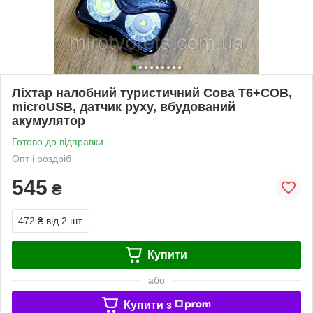
Ліхтар налобний туристичний Сова T6+COB,
microUSB, датчик руху, вбудований
акумулятор
Готово до відправки
Опт і роздріб
545
₴
472 ₴
від 2 шт.
Купити
або
Купити з