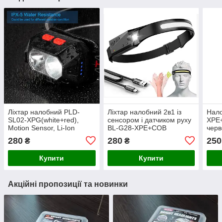
Ліхтар налобний PLD-
Ліхтар налобний 2в1 із
Нало
SL02-XPG(white+red),
сенсором і датчиком руху
XPE
Motion Sensor, Li-Ion
BL-G28-XPE+COB
черв
акумулятор, ЗУ microUSB
акумуляторний ліхтарик з
280
280
250
₴
₴
USB
Купити
Купити
Акційні пропозиції та новинки