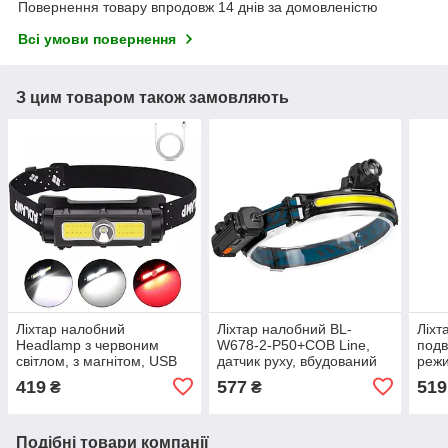
Повернення товару впродовж 14 днів за домовленістю
Всі умови повернення
З цим товаром також замовляють
Ліхтар налобний
Ліхтар налобний BL-
Ліхт
Headlamp з червоним
W678-2-P50+COB Line,
подв
світлом, з магнітом, USB
датчик руху, вбудований
режи
зарядка,
акумулятор, ЗУ Type-C,
2х18
419
577
519
₴
₴
zoom, GN1
Подібні товари компанії