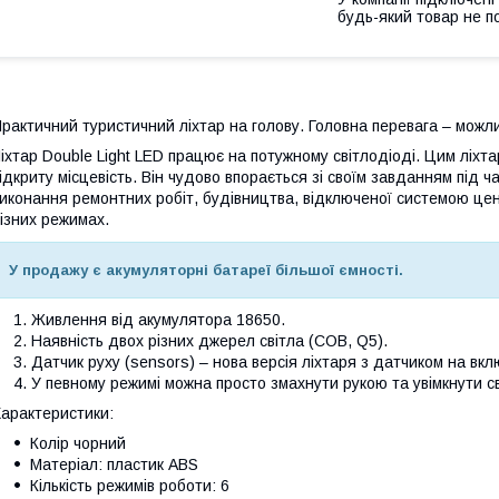
будь-який товар не п
рактичний туристичний ліхтар на голову. Головна перевага – можли
іхтар Double Light LED працює на потужному світлодіоді. Цим ліхт
ідкриту місцевість. Він чудово впорається зі своїм завданням під ч
иконання ремонтних робіт, будівництва, відключеної системою це
ізних режимах.
У продажу є акумуляторні батареї більшої ємності.
Живлення від акумулятора 18650.
Наявність двох різних джерел світла (COB, Q5).
Датчик руху (sensors) – нова версія ліхтаря з датчиком на вк
У певному режимі можна просто змахнути рукою та увімкнути св
арактеристики:
Колір чорний
Матеріал: пластик ABS
Кількість режимів роботи: 6