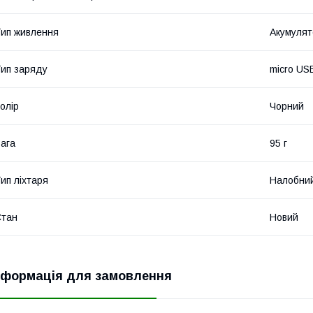
ип живлення
Акумулят
ип заряду
micro US
олір
Чорний
ага
95 г
ип ліхтаря
Налобни
Стан
Новий
нформація для замовлення