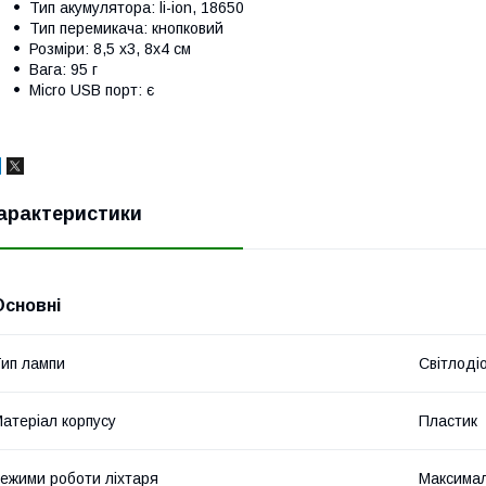
Тип акумулятора: li-ion, 18650
Тип перемикача: кнопковий
Розміри: 8,5 х3, 8х4 см
Вага: 95 г
Micro USB порт: є
арактеристики
Основні
ип лампи
Світлоді
атеріал корпусу
Пластик
ежими роботи ліхтаря
Максимал