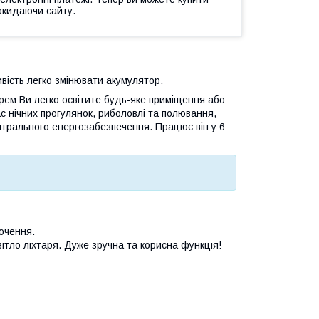
окидаючи сайту.
вість легко змінювати акумулятор.
арем Ви легко освітите будь-яке приміщення або
ас нічних прогулянок, риболовлі та полювання,
нтрального енергозабезпечення. Працює він у 6
лючення.
ітло ліхтаря. Дуже зручна та корисна функція!