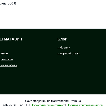
іна:
360 ₴
Ш МАГАЗИН
Блог
- Новини
панию
- Корисні статті
, оплата
ня та обмін
Сайт створений на маркетплейсі
Prom.ua
Ⓜ️МИРОТВОРЕЦЬ |
Поскаржитися на контент
|
Політика конфіденційності