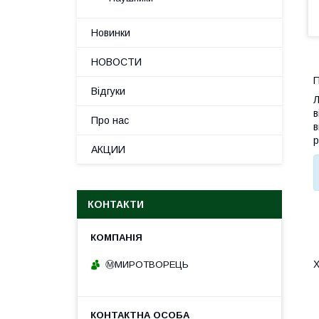
Новинки
НОВОСТИ
П
Відгуки
Л
в
Про нас
в
р
АКЦИИ
КОНТАКТИ
Х
Ⓜ️МИРОТВОРЕЦЬ