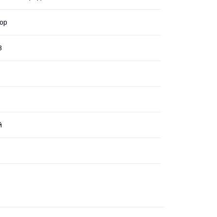
ор
B
й