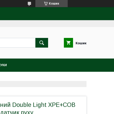
Кошик
Кошик
ГУКИ
бний Double Light XPE+COB
 датчик руху