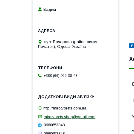
Вадим
вул. Бочарова (район ринку
Початок), Одеса, Україна
Х
+380 (66) 065-38-48
Т
http://mirotvorets.com.ua
М
mirotvorets.shop@gmail.com
0660653848
Р
0660653848