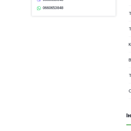
0660653848
Т
Т
К
В
Т
І