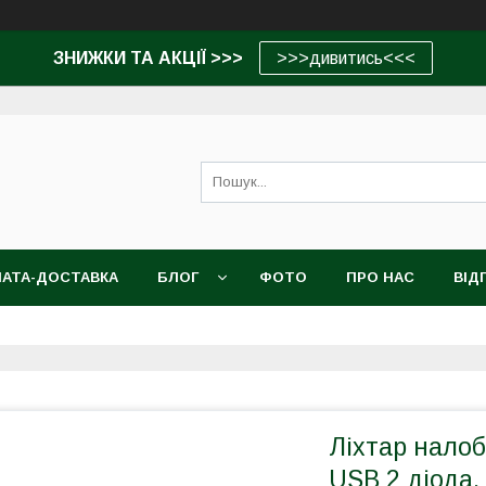
ЗНИЖКИ ТА АКЦІЇ >>>
>>>дивитись<<<
АТА-ДОСТАВКА
БЛОГ
ФОТО
ПРО НАС
ВІД
Ліхтар нало
USB 2 діода,