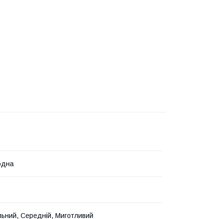
одна
ьний, Середній, Миготливий