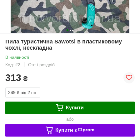
Пила туристична Sawotsi в пластиковому
чохлі, нескладна
В наявності
Код: #2
Опт і роздріб
313
₴
249 ₴
від 2 шт.
Купити
або
Купити з