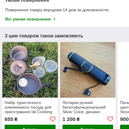
Умови повернення
Повернення товару впродовж 14 днів за домовленістю
Всі умови повернення
З цим товаром також замовляють
Набір туристичного
Ліхтарик ручний
Паль
алюмінієвого посуду для
багатофункціональний
цан
приготування їжі Cooking
Silver Crest, динамо
Stov
Set котелок, сковорода,
генератор радіо, сирена,
(Kov
655
1 200
900
₴
₴
ds-200
USB, Німеччина