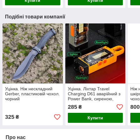
Купити
Купити
Подібні товари компанії
Уцінка. Ніж нескладний
Уцінка. Ліхтар Travel
Ніж 
Gerber, пластиковій чохол.
Charging D61 аварійний з
шкір
чорний
Power Bank, сиреною,
чохо
запальничкою
285
800
₴
325
₴
Купити
Про нас