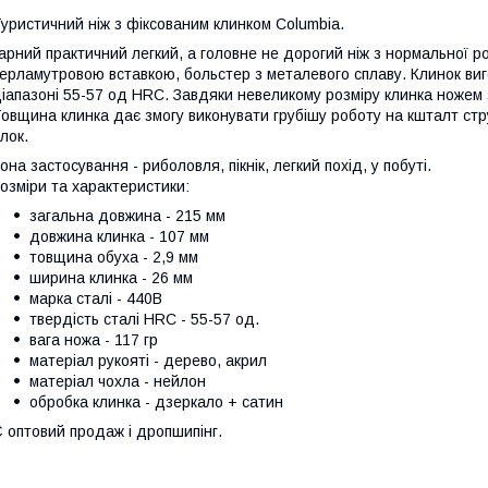
уристичний ніж з фіксованим клинком Columbia.
арний практичний легкий, а головне не дорогий ніж з нормальної р
ерламутровою вставкою, больстер з металевого сплаву. Клинок виго
іапазоні 55-57 од HRC. Завдяки невеликому розміру клинка ножем 
овщина клинка дає змогу виконувати грубішу роботу на кшталт стр
ілок.
она застосування - риболовля, пікнік, легкий похід, у побуті.
озміри та характеристики:
загальна довжина - 215 мм
довжина клинка - 107 мм
товщина обуха - 2,9 мм
ширина клинка - 26 мм
марка сталі - 440B
твердість сталі HRC - 55-57 од.
вага ножа - 117 гр
матеріал рукояті - дерево, акрил
матеріал чохла - нейлон
обробка клинка - дзеркало + сатин
 оптовий продаж і дропшипінг.