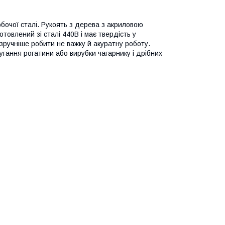
обочої сталі. Рукоять з дерева з акриловою
товлений зі сталі 440В і має твердість у
зручніше робити не важку й акуратну роботу.
угання рогатини або вирубки чагарнику і дрібних