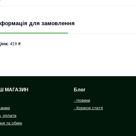
нформація для замовлення
іна:
419 ₴
Ш МАГАЗИН
Блог
- Новини
панию
- Корисні статті
, оплата
ня та обмін