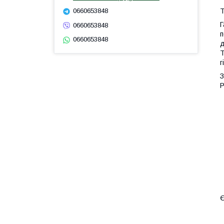
Т
0660653848
Г
0660653848
п
0660653848
д
Т
г
З
Р
Є