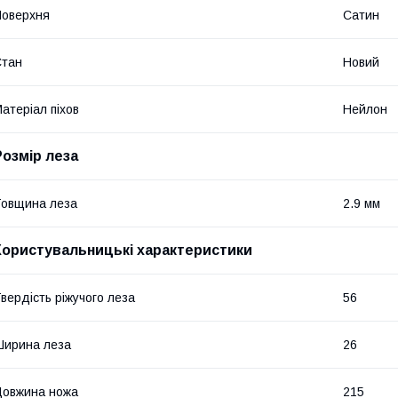
оверхня
Сатин
Стан
Новий
атеріал піхов
Нейлон
Розмір леза
овщина леза
2.9 мм
Користувальницькі характеристики
вердість ріжучого леза
56
ирина леза
26
овжина ножа
215