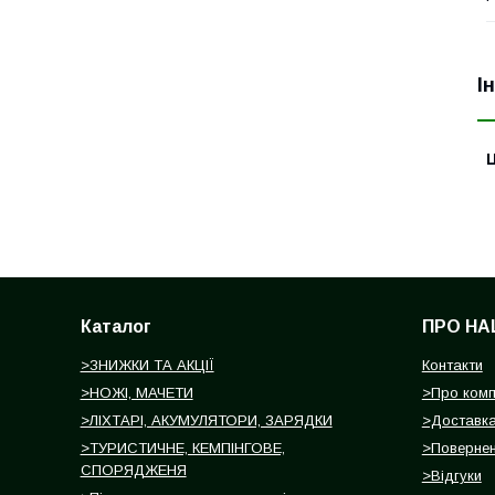
І
Ц
Каталог
ПРО НА
>ЗНИЖКИ ТА АКЦІЇ
Контакти
>НОЖІ, МАЧЕТИ
>Про ком
>ЛІХТАРІ, АКУМУЛЯТОРИ, ЗАРЯДКИ
>Доставка
>ТУРИСТИЧНЕ, КЕМПІНГОВЕ,
>Повернен
СПОРЯДЖЕНЯ
>Відгуки