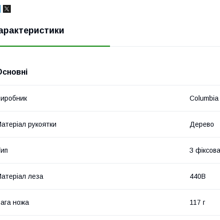
арактеристики
Основні
иробник
Columbia
атеріал рукоятки
Дерево
ип
З фіксов
атеріал леза
440B
ага ножа
117 г