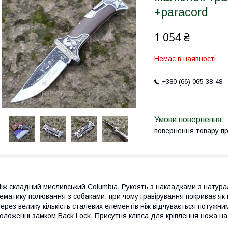
+paracord
1 054 ₴
Немає в наявності
+380 (66) 065-38-48
повернення товару п
іж складний мисливський Columbia. Рукоять з накладками з натур
ематику полювання з собаками, при чому гравірування покриває як м
ерез велику кількість сталевих елементів ніж відчувається потужним
оложенні замком Back Lock. Присутня кліпса для кріплення ножа на