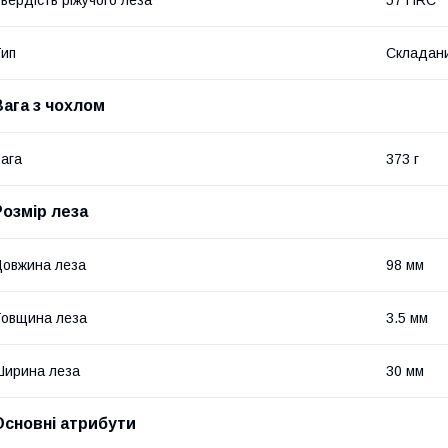
вердість ріжучого леза
57 HRC
ип
Складан
Вага з чохлом
ага
373 г
Розмір леза
овжина леза
98 мм
овщина леза
3.5 мм
ирина леза
30 мм
Основні атрибути