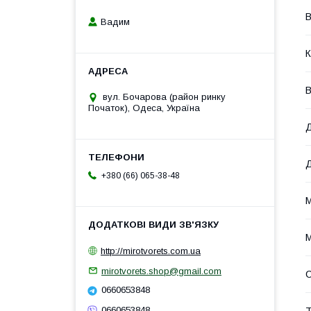
В
Вадим
К
В
вул. Бочарова (район ринку
Початок), Одеса, Україна
Д
Д
+380 (66) 065-38-48
М
М
http://mirotvorets.com.ua
mirotvorets.shop@gmail.com
0660653848
0660653848