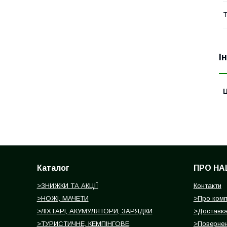
Т
І
Ц
Каталог
ПРО НА
>ЗНИЖКИ ТА АКЦІЇ
Контакти
>НОЖІ, МАЧЕТИ
>Про ком
>ЛІХТАРІ, АКУМУЛЯТОРИ, ЗАРЯДКИ
>Доставка
>ТУРИСТИЧНЕ, КЕМПІНГОВЕ,
>Повернен