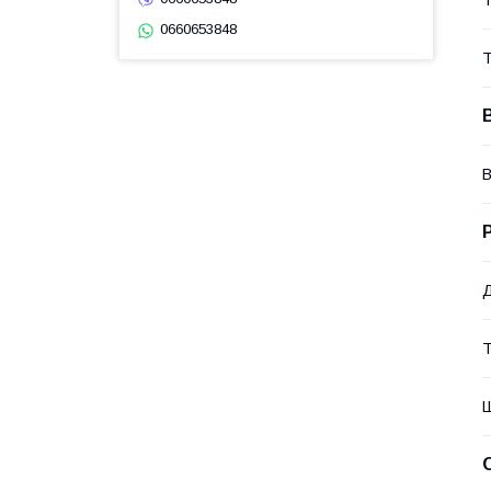
Т
0660653848
Т
В
Д
Т
Ш