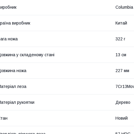
иробник
Columbia
раїна виробник
Китай
ага ножа
322 г
овжина у складеному стані
13 см
овжина ножа
227 мм
атеріал леза
7Cr13Mo
атеріал рукоятки
Дерево
Стан
Новий