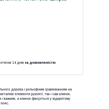
ротягом 14 днів
за домовленістю
ального дерева і рельєфним гравіюванням на
еталеві елементи рукояті, так і сам клинок.
 і важким, а клинок фіксується у відкритому
 пояс.