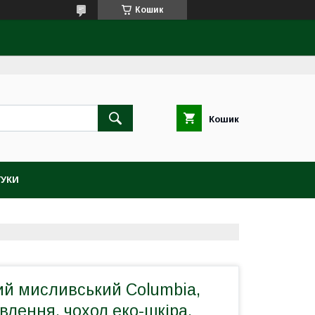
Кошик
Кошик
ГУКИ
ий мисливський Columbia,
лення, чохол еко-шкіра,