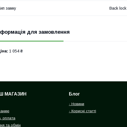
ип замку
Back lock
нформація для замовлення
іна:
1 054 ₴
Ш МАГАЗИН
Блог
- Новини
панию
- Корисні статті
, оплата
ня та обмін