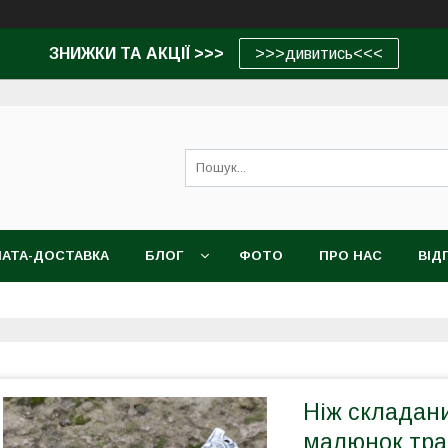
ЗНИЖКИ ТА АКЦІЇ >>>
>>>дивитись<<<
АТА-ДОСТАВКА
БЛОГ
ФОТО
ПРО НАС
ВІД
Ніж складан
малюнок трав