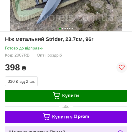
Ніж метальний Strider, 23.7см, 96г
Готово до відправки
Код: 2907RB
Опт і роздріб
398
₴
330 ₴
від 2 шт.
Купити
або
Купити з