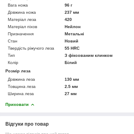
Вага ножа
96 г
Довжина ножа
237 мм
Матеріал леза
420
Матеріал піхов
Нейлон
Призначення
Метальні
Стан
Новий
Твердість ріжучого леза
55 HRC
Тип
З фіксованим клинком
Колір
Білий
Розмір леза
Довжина леза
130 мм
Товщина леза
2.5 мм
Ширина леза
27 мм
Приховати
Відгуки про товар
Ще немає відгуків про цей товар