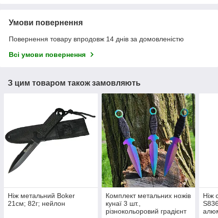
Умови повернення
Повернення товару впродовж 14 днів за домовленістю
Всі умови повернення
З цим товаром також замовляють
Ніж метальний Boker
Комплект метальних ножів
Ніж 
21см; 82г; нейлон
кунаї 3 шт.,
S836
різнокольоровий градієнт
алюм