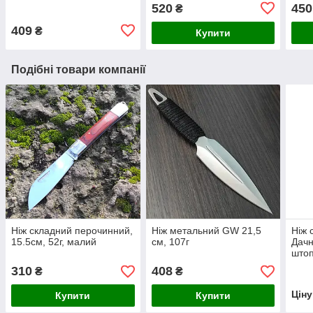
520
450
₴
409
₴
Купити
Подібні товари компанії
Ніж складний перочинний,
Ніж метальний GW 21,5
Ніж 
15.5см, 52г, малий
см, 107г
Дачн
штоп
відк
310
408
₴
₴
Цін
Купити
Купити