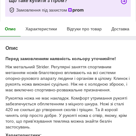
Що таке купити з Пром?
Замовлення під захистом
Опис
Характеристики
Відгуки про товар
Доставка
Опис
Перед замовленням наявність кольору уточнюйте!
Ніж метальний Strider. Регулярні заняття спортивним
метанням ножів благотворно впливають на всі системи
опорно-рухового апарату людини і організм в цілому. Клинок і
рукоять ножа виконані суцільно. Ніж не є холодною зброєю, і
має виключно спортивно-розважальне призначення.
Рукоятка ножа не має накладок. Комфорт утримання рукояті
забезпечується обплетенням з міцного шнура. Ножі зі сталі
420 не схильні до утворення сколів і тріщин. Та й корозії
чинять опір просто добре. У рукояті ножа є отвір, якому, крім
того, що прив'язування темляка можна знайти безліч
застосувань.
Характеристики: