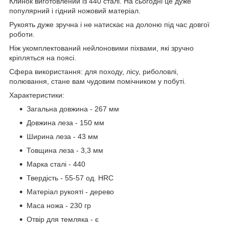
Клинок виготовлений із 440 сталі. На сьогодні це дуже
популярний і гідний ножовий матеріал.
Рукоять дуже зручна і не натискає на долоню під час довгої
роботи.
Ніж укомплектований нейлоновими піхвами, які зручно
кріпляться на поясі.
Сфера використання: для походу, лісу, риболовлі,
полювання, стане вам чудовим помічником у побуті.
Характеристики:
Загальна довжина - 267 мм
Довжина леза - 150 мм
Ширина леза - 43 мм
Товщина леза - 3,3 мм
Марка сталі - 440
Твердість - 55-57 од. HRC
Матеріал рукояті - дерево
Маса ножа - 230 гр
Отвір для темляка - є