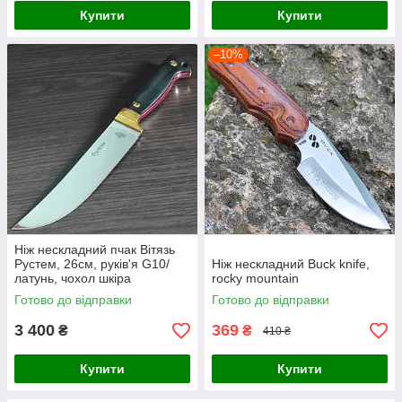
Купити
Купити
–10%
Ніж нескладний пчак Вітязь
Рустем, 26см, руків'я G10/
Ніж нескладний Buck knife,
латунь, чохол шкіра
rocky mountain
Готово до відправки
Готово до відправки
3 400
369
₴
₴
410 ₴
Купити
Купити