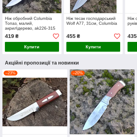
Ніж обробний Columbia
Ніж тесак господарський
Ніж 
Топаз, малий,
Wolf А77, 31см, Columbia
рукі
акрил\дерево, ak226-315
419
455
435
₴
₴
Купити
Купити
Акційні пропозиції та новинки
–23%
–20%