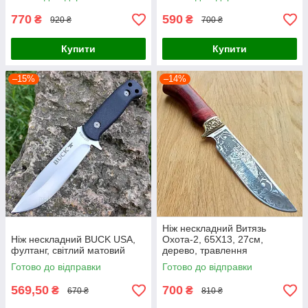
770
590
₴
₴
920 ₴
700 ₴
Купити
Купити
–15%
–14%
Ніж нескладний Витязь
Ніж нескладний BUCK USA,
Охота-2, 65Х13, 27см,
фултанг, світлий матовий
дерево, травлення
Готово до відправки
Готово до відправки
569,50
700
₴
₴
670 ₴
810 ₴