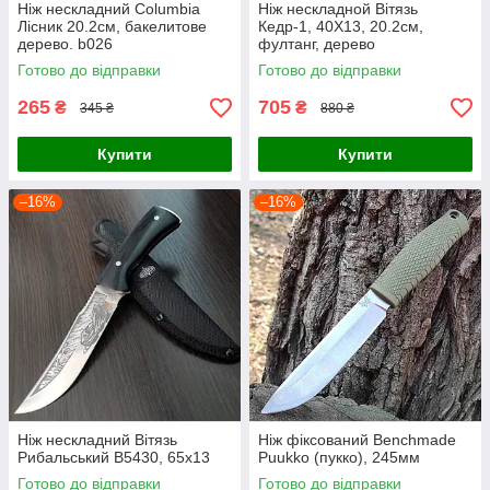
Ніж нескладний Columbia
Ніж нескладной Вітязь
Лісник 20.2см, бакелитове
Кедр-1, 40Х13, 20.2см,
дерево. b026
фултанг, дерево
Готово до відправки
Готово до відправки
265
705
₴
₴
345 ₴
880 ₴
Купити
Купити
–16%
–16%
Ніж нескладний Вітязь
Ніж фіксований Benchmade
Рибальський B5430, 65х13
Puukko (пукко), 245мм
Готово до відправки
Готово до відправки