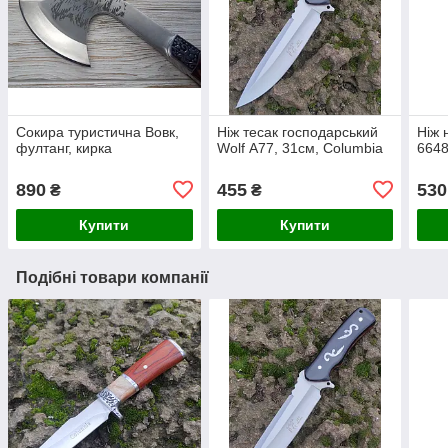
Сокира туристична Вовк,
Ніж тесак господарський
Ніж 
фултанг, кирка
Wolf А77, 31см, Columbia
6648
890
455
530
₴
₴
Купити
Купити
Подібні товари компанії