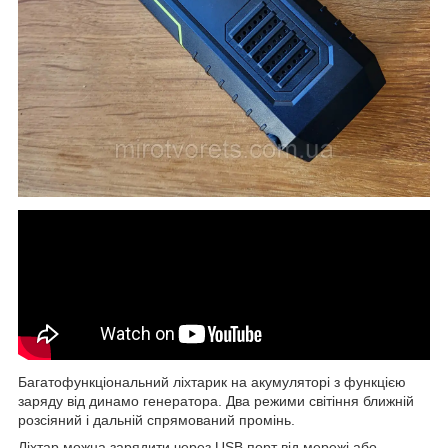
Багатофункціональний ліхтарик на акумуляторі з функцією
заряду від динамо генератора. Два режими світіння ближній
розсіяний і дальній спрямований промінь.
Ліхтар можна зарядити через USB порт від мережі або