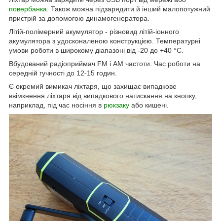
повербанка
. Також можна підзарядити й інший малопотужний
пристрій за допомогою динамогенератора.
Літій-полімерний акумулятор - різновид літій-іонного
акумулятора з удосконаленою конструкцією. Температурні
умови роботи в широкому діапазоні від -20 до +40 °C.
Вбудований радіоприймач FM і AM частоти. Час роботи на
середній гучності до 12-15 годин.
Є окремий вимикач ліхтаря, що захищає випадкове
ввімкнення ліхтаря від випадкового натискання на кнопку,
наприклад, під час носіння в
рюкзаку
або кишені.