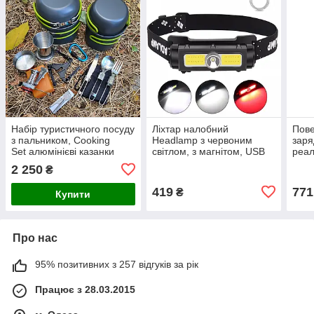
Набір туристичного посуду
Ліхтар налобний
Пове
з пальником, Cooking
Headlamp з червоним
зар
Set алюмінієві казанки
світлом, з магнітом, USB
реал
COMPSOR 203
зарядка,
умб,
2 250
₴
аку
419
771
₴
Купити
Про нас
95% позитивних з 257 відгуків за рік
Працює з 28.03.2015