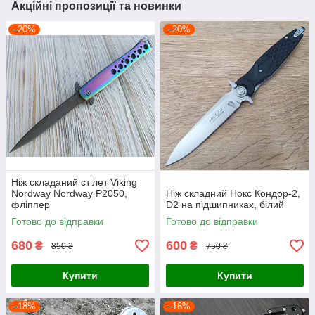
Акційні пропозиції та новинки
–20%
–20%
Ніж складаний стілет Viking
Nordway Nordway P2050,
Ніж складний Нокс Кондор-2,
фліппер
D2 на підшипниках, білий
Готово до відправки
Готово до відправки
680
600
₴
₴
850 ₴
750 ₴
Купити
Купити
–18%
–16%