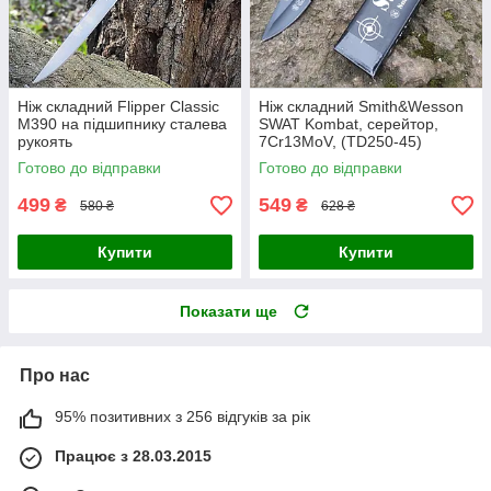
Ніж складний Flipper Classic
Ніж складний Smith&Wesson
M390 на підшипнику сталева
SWAT Kombat, серейтор,
рукоять
7Cr13MoV, (TD250-45)
Готово до відправки
Готово до відправки
499
549
₴
₴
580 ₴
628 ₴
Купити
Купити
Показати ще
Про нас
95% позитивних з 256 відгуків за рік
Працює з 28.03.2015