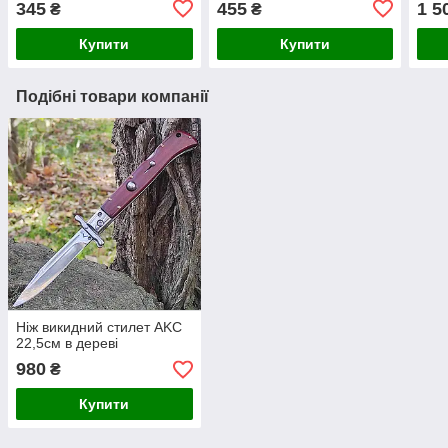
345
455
1 5
₴
₴
Купити
Купити
Подібні товари компанії
Ніж викидний стилет AKC
22,5см в дереві
980
₴
Купити