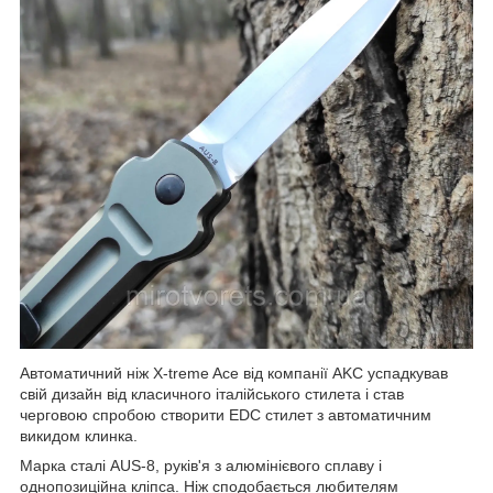
Автоматичний ніж X-treme Ace від компанії AKC успадкував
свій дизайн від класичного італійського стилета і став
черговою спробою створити EDC стилет з автоматичним
викидом клинка.
Марка сталі AUS-8, руків'я з алюмінієвого сплаву і
однопозиційна кліпса. Ніж сподобається любителям