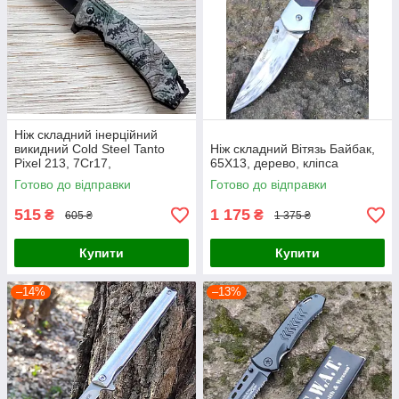
Ніж складний інерційний
викидний Cold Steel Tanto
Ніж складний Вітязь Байбак,
Pixel 213, 7Cr17,
65Х13, дерево, кліпса
Готово до відправки
Готово до відправки
515
1 175
₴
₴
605 ₴
1 375 ₴
Купити
Купити
–14%
–13%