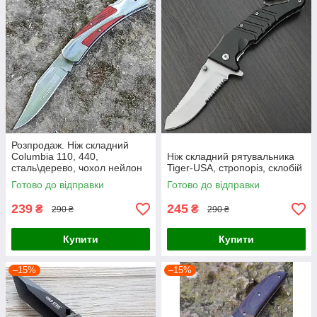
Розпродаж. Ніж складний
Columbia 110, 440,
Ніж складний рятувальника
сталь\дерево, чохол нейлон
Tiger-USA, стропоріз, склобій
Готово до відправки
Готово до відправки
239
245
₴
₴
290 ₴
290 ₴
Купити
Купити
–15%
–15%