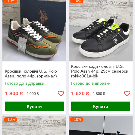
–10%
–10%
Кросівки кеди чоловічі U.S.
Кросівки чоловічі U.S. Polo
Polo Assn 44р. 29см снікерси,
Assn. поло 44р. (оригінал)
rokko001a-blk
Готово до відправки
Готово до відправки
1 800
1 620
₴
₴
2 000 ₴
1 800 ₴
Купити
Купити
–10%
–10%