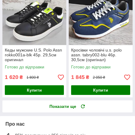
Кеды мужские U.S. Polo Assn
Кросівки чоловічі u.s. polo
rokko001a-blk 45р. 29,5см
assn. tabry002-blu 46р.
оригинал
30,5см (оригінал)
Готово до відправки
Готово до відправки
1 620
1 845
₴
₴
1 800 ₴
2 050 ₴
Купити
Купити
Показати ще
Про нас