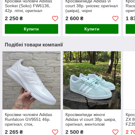
Кросівки чоловічі Adidas
Кросівки/кеди Adidas vl
Крос
Sonkei (Soko) FW6136,
court 38р. унісекс оригінал
Race
42р. літні, оригінал
(шкіра), чорні
ориг
2 250
2 600
1 8
₴
₴
Купити
Купити
Подібні товари компанії
Кросівки чоловічі Adidas
Кросівки/кеди жіночі
Крос
Runfalcon GV9551 46р.
Adidas vl court 38р. шкіра,
ZX 8
оригінал, сток,
оригінал, ментолові
FZ35
ориг
2 265
2 500
2 7
₴
₴