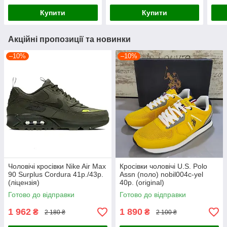
Купити
Купити
Акційні пропозиції та новинки
–10%
–10%
Чоловічі кросівки Nike Air Max
Кросівки чоловічі U.S. Polo
90 Surplus Cordura 41р./43р.
Assn (поло) nobil004c-yel
(ліцензія)
40р. (original)
Готово до відправки
Готово до відправки
1 962
1 890
₴
₴
2 180 ₴
2 100 ₴