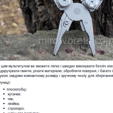
 цим мультитулом ви зможете легко і швидко виконувати безліч опе
ідкручувати гвинти, різати матеріали, обробляти поверхні, і багато 
укою завдяки компактному розміру і зручному чохлу для зберігання
ункції:
плоскогубці;
кусачки;
ніж;
лінійка;
стропоріз;