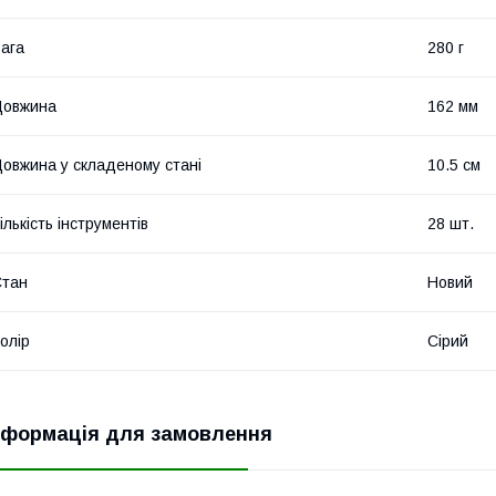
ага
280 г
Довжина
162 мм
овжина у складеному стані
10.5 см
ількість інструментів
28 шт.
Стан
Новий
олір
Сірий
нформація для замовлення