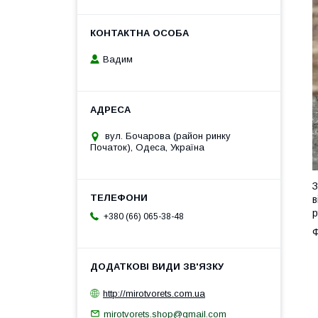
Вадим
вул. Бочарова (район ринку
Початок), Одеса, Україна
З
в
р
+380 (66) 065-38-48
Ф
http://mirotvorets.com.ua
mirotvorets.shop@gmail.com