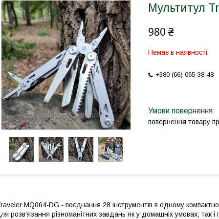
Мультитул Tra
980 ₴
Немає в наявності
+380 (66) 065-38-48
повернення товару п
raveler MQ064-DG - поєднання 28 інструментів в одному компактно
ля розв'язання різноманітних завдань як у домашніх умовах, так і 