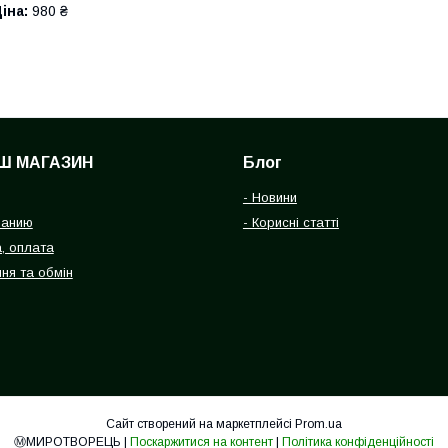
іна:
980 ₴
Ш МАГАЗИН
Блог
- Новини
панию
- Корисні статті
, оплата
ня та обмін
Сайт створений на маркетплейсі
Prom.ua
Ⓜ️МИРОТВОРЕЦЬ |
Поскаржитися на контент
|
Політика конфіденційності