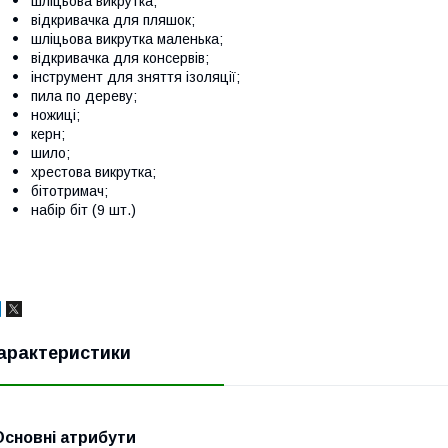
шліцьова викрутка;
відкривачка для пляшок;
шліцьова викрутка маленька;
відкривачка для консервів;
інструмент для зняття ізоляції;
пила по дереву;
ножиці;
керн;
шило;
хрестова викрутка;
бітотримач;
набір біт (9 шт.)
арактеристики
Основні атрибути