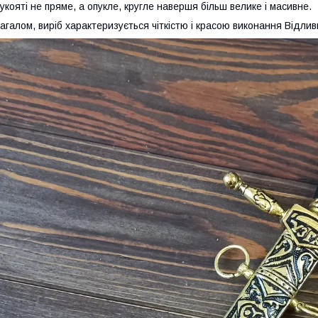
укояті не пряме, а опукле, кругле навершя більш велике і масивне.
агалом, виріб характеризується чіткістю і красою виконання Відливи