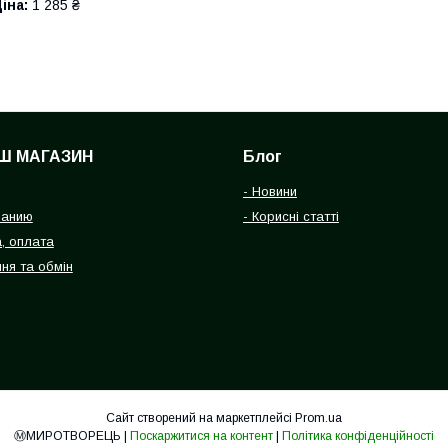
іна:
1 285 ₴
Ш МАГАЗИН
Блог
- Новини
панию
- Корисні статті
, оплата
ня та обмін
Сайт створений на маркетплейсі
Prom.ua
Ⓜ️МИРОТВОРЕЦЬ |
Поскаржитися на контент
|
Політика конфіденційності