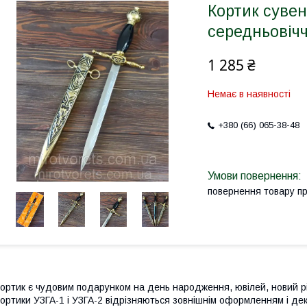
Кортик сувен
середньовіч
1 285 ₴
Немає в наявності
+380 (66) 065-38-48
повернення товару п
ортик є чудовим подарунком на день народження, ювілей, новий р
ортики УЗГА-1 і УЗГА-2 відрізняються зовнішнім оформленням і д