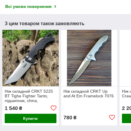
Всі умови повернення
З цим товаром також замовляють
Ніж складний CRKT 5225
Ніж складной CRKT Up
Ніж 
BT Tighe Fighter Tanto,
and At Em Framelock 7076
Craw
підшипник, china,
1 540
2 2
₴
780
₴
Купити