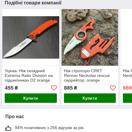
Подібні товари компанії
Уцінка. Ніж складний
Ніж стропоріз CRKT
Ніж 
Extrema Ratio Division на
Renner Neckolas rescue
Neck
підшипниках D2 orange
серрейтор, orange
(рятувальника\пожежника\мчс)
455
885
669
₴
₴
Купити
Купити
Про нас
94% позитивних з 256 відгуків за рік