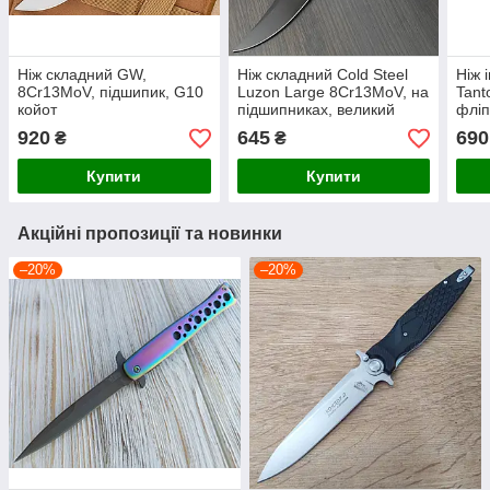
Ніж складний GW,
Ніж складний Cold Steel
Ніж 
8Cr13MoV, підшипик, G10
Luzon Large 8Cr13MoV, на
Tant
койот
підшипниках, великий
фліп
34см, койот\чорний
920
645
690
₴
₴
Купити
Купити
Акційні пропозиції та новинки
–20%
–20%