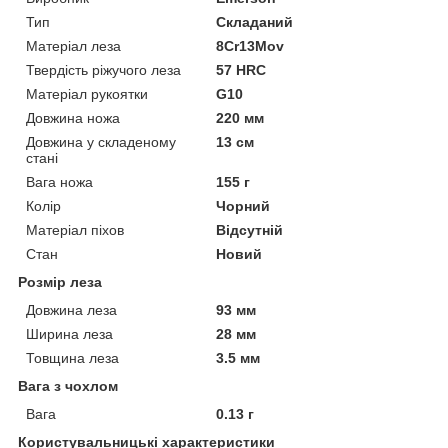
Тип
Складаний
Матеріал леза
8Cr13Mov
Твердість ріжучого леза
57 HRC
Матеріал рукоятки
G10
Довжина ножа
220 мм
Довжина у складеному
13 см
стані
Вага ножа
155 г
Колір
Чорний
Матеріал піхов
Відсутній
Стан
Новий
Розмір леза
Довжина леза
93 мм
Ширина леза
28 мм
Товщина леза
3.5 мм
Вага з чохлом
Вага
0.13 г
Користувальницькі характеристики