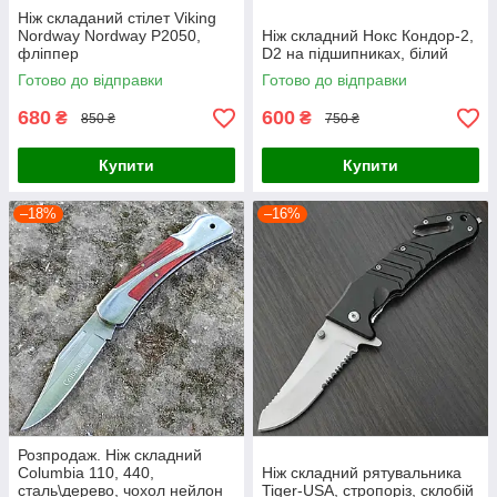
Ніж складаний стілет Viking
Nordway Nordway P2050,
Ніж складний Нокс Кондор-2,
фліппер
D2 на підшипниках, білий
Готово до відправки
Готово до відправки
680
600
₴
₴
850 ₴
750 ₴
Купити
Купити
–18%
–16%
Розпродаж. Ніж складний
Columbia 110, 440,
Ніж складний рятувальника
сталь\дерево, чохол нейлон
Tiger-USA, стропоріз, склобій