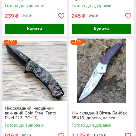
Готово до відправки
Готово до відправки
239
245
₴
₴
290 ₴
290 ₴
Купити
Купити
–15%
–15%
Ніж складний інерційний
викидний Cold Steel Tanto
Ніж складний Вітязь Байбак,
Pixel 213, 7Cr17,
65Х13, дерево, кліпса
Готово до відправки
Готово до відправки
515
1 175
₴
₴
605 ₴
1 375 ₴