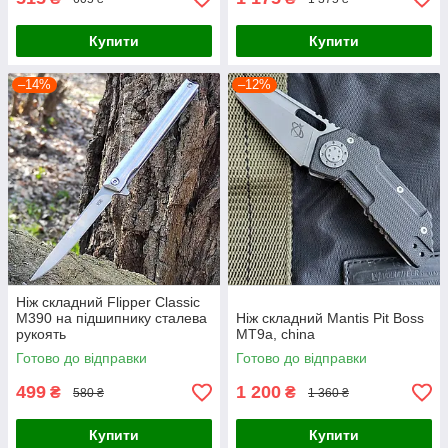
Купити
Купити
–14%
–12%
Ніж складний Flipper Classic
M390 на підшипнику сталева
Ніж складний Mantis Pit Boss
рукоять
MT9a, china
Готово до відправки
Готово до відправки
499
1 200
₴
₴
580 ₴
1 360 ₴
Купити
Купити