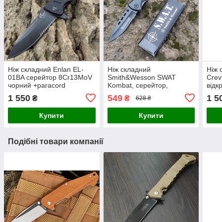
Ніж складний Enlan EL-
Ніж складний
Ніж 
01BA серейтор 8Cr13MoV
Smith&Wesson SWAT
Crev
чорний +paracord
Kombat, серейтор,
відк
7Cr13MoV, (TD250-45)
1 550
549
1 5
₴
₴
628 ₴
Купити
Купити
Подібні товари компанії