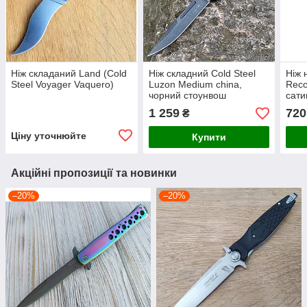
Ніж складаний Land (Cold
Ніж складний Cold Steel
Ніж 
Steel Voyager Vaquero)
Luzon Medium china,
Reco
чорний стоунвош
сати
1 259
720
₴
Ціну уточнюйте
Купити
Акційні пропозиції та новинки
–20%
–20%