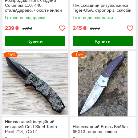
Розпродаж. Ніж складний
Columbia 110, 440,
Ніж складний рятувальника
сталь\дерево, чохол нейлон
Tiger-USA, стропоріз, склобій
Готово до відправки
Готово до відправки
239
245
₴
₴
290 ₴
290 ₴
Купити
Купити
–15%
–15%
Ніж складний інерційний
викидний Cold Steel Tanto
Ніж складний Вітязь Байбак,
Pixel 213, 7Cr17,
65Х13, дерево, кліпса