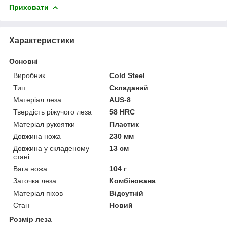
Приховати
Характеристики
Основні
Виробник
Cold Steel
Тип
Складаний
Матеріал леза
AUS-8
Твердість ріжучого леза
58 HRC
Матеріал рукоятки
Пластик
Довжина ножа
230 мм
Довжина у складеному
13 см
стані
Вага ножа
104 г
Заточка леза
Комбінована
Матеріал піхов
Відсутній
Стан
Новий
Розмір леза