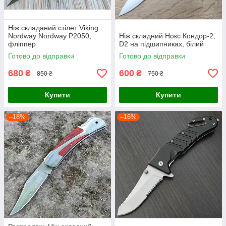
Ніж складаний стілет Viking
Nordway Nordway P2050,
Ніж складний Нокс Кондор-2,
фліппер
D2 на підшипниках, білий
Готово до відправки
Готово до відправки
680
600
₴
₴
850 ₴
750 ₴
Купити
Купити
–18%
–16%