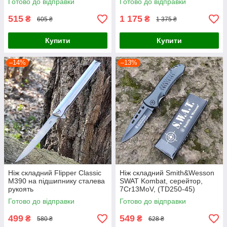
Готово до відправки
Готово до відправки
515
1 175
₴
₴
605 ₴
1 375 ₴
Купити
Купити
–14%
–13%
Ніж складний Flipper Classic
Ніж складний Smith&Wesson
M390 на підшипнику сталева
SWAT Kombat, серейтор,
рукоять
7Cr13MoV, (TD250-45)
Готово до відправки
Готово до відправки
499
549
₴
₴
580 ₴
628 ₴