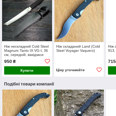
Ніж нескладний Cold Steel
Ніж складаний Land (Cold
Ніж 
Magnum Tanto IX VG-I, 36
Steel Voyager Vaquero)
913,
см, середній, вакідзаси
950
715
₴
Ціну уточнюйте
Купити
Подібні товари компанії