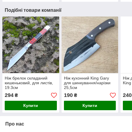
Подібні товари компанії
Ніж брелок складаний
Ніж кухонний King Gary
Ніж 
кишеньковий, для листів,
для шинкування/нарізки
King
19.3см
25,5см
294
190
240
₴
₴
Купити
Купити
Про нас