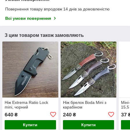
Повернення товару впродовж 14 днів за домовленістю
Всі умови повернення
З цим товаром також замовляють
Ніж Extrema Ratio Lock
Ніж брелок Boda Mini з
Міні
mini, чорний
карабіном
15,5
640
240
37
₴
₴
Купити
Купити