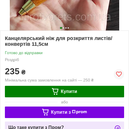
Канцелярський ніж для розкриття листів/
конвертів 11,5см
Готово до відправки
Роздріб
235
₴
Мінімальна сума замовлення на сайті — 250 ₴
Купити
або
Купити з
Що таке купити з Пром?