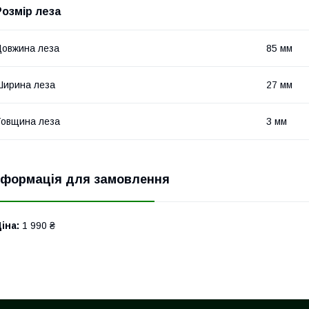
Розмір леза
овжина леза
85 мм
ирина леза
27 мм
овщина леза
3 мм
нформація для замовлення
іна:
1 990 ₴