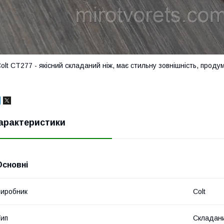
olt CT277 - якісний складаний ніж, має стильну зовнішність, продум
арактеристики
Основні
иробник
Colt
ип
Складан