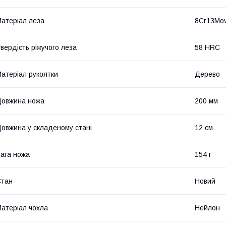
атеріал леза
8Cr13Mo
вердість ріжучого леза
58 HRC
атеріал рукоятки
Дерево
овжина ножа
200 мм
овжина у складеному стані
12 см
ага ножа
154 г
Стан
Новий
атеріал чохла
Нейлон