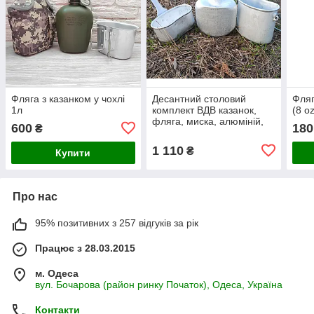
Фляга з казанком у чохлі
Десантний столовий
Фляг
1л
комплект ВДВ казанок,
(8 o
фляга, миска, алюміній,
600
180
₴
СРСР
1 110
₴
Купити
Про нас
95% позитивних з 257 відгуків за рік
Працює з 28.03.2015
м. Одеса
вул. Бочарова (район ринку Початок), Одеса, Україна
Контакти