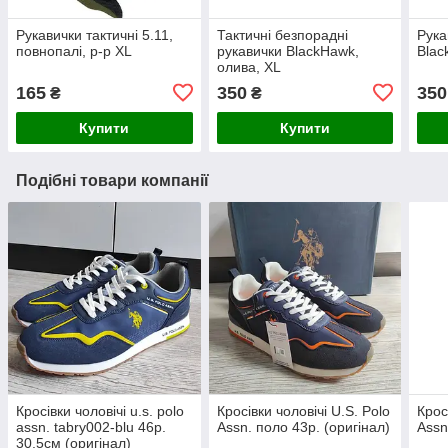
Рукавички тактичні 5.11,
Тактичні безпорадні
Рука
повнопалі, р-р XL
рукавички BlackHawk,
Blac
олива, XL
165
350
350
₴
₴
Купити
Купити
Подібні товари компанії
Кросівки чоловічі u.s. polo
Кросівки чоловічі U.S. Polo
Крос
assn. tabry002-blu 46р.
Assn. поло 43р. (оригінал)
Assn
30,5см (оригінал)