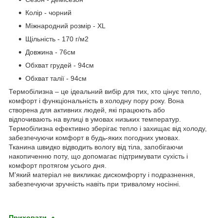
Колір - чорний
Міжнародний розмір - XL
Щільність - 170 г/м2
Довжина - 76см
Обхват грудей - 94см
Обхват талії - 94см
Термобілизна – це ідеальний вибір для тих, хто цінує тепло,
комфорт і функціональність в холодну пору року. Вона
створена для активних людей, які працюють або
відпочивають на вулиці в умовах низьких температур.
Термобілизна ефективно зберігає тепло і захищає від холоду,
забезпечуючи комфорт в будь-яких погодних умовах.
Тканина швидко відводить вологу від тіла, запобігаючи
накопиченню поту, що допомагає підтримувати сухість і
комфорт протягом усього дня.
М'який матеріал не викликає дискомфорту і подразнення,
забезпечуючи зручність навіть при тривалому носінні.
Приховати