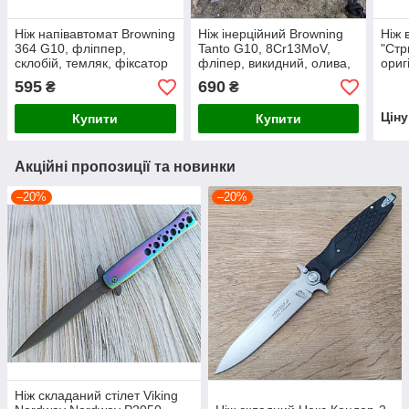
Ніж напівавтомат Browning
Ніж інерційний Browning
Ніж 
364 G10, фліппер,
Tanto G10, 8Cr13MoV,
"Стр
склобій, темляк, фіксатор
фліпер, викидний, олива,
ориг
гвинтів
595
690
₴
₴
Цін
Купити
Купити
Акційні пропозиції та новинки
–20%
–20%
Ніж складаний стілет Viking