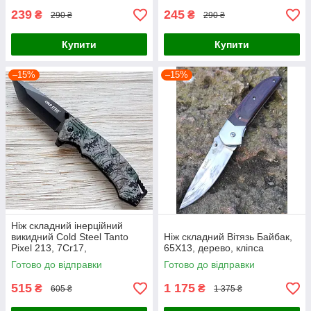
239
245
₴
₴
290 ₴
290 ₴
Купити
Купити
–15%
–15%
Ніж складний інерційний
викидний Cold Steel Tanto
Ніж складний Вітязь Байбак,
Pixel 213, 7Cr17,
65Х13, дерево, кліпса
Готово до відправки
Готово до відправки
515
1 175
₴
₴
605 ₴
1 375 ₴