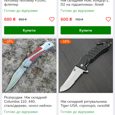
Nordway Nordway P2050,
Ніж складний Нокс Кондор-2,
фліппер
D2 на підшипниках, білий
Готово до відправки
Готово до відправки
680
600
₴
₴
850 ₴
750 ₴
Купити
Купити
–18%
–16%
Розпродаж. Ніж складний
Columbia 110, 440,
Ніж складний рятувальника
сталь\дерево, чохол нейлон
Tiger-USA, стропоріз, склобій
Готово до відправки
Готово до відправки