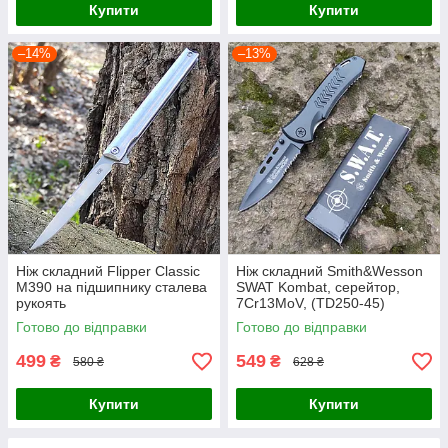
Купити
Купити
–14%
–13%
Ніж складний Flipper Classic
Ніж складний Smith&Wesson
M390 на підшипнику сталева
SWAT Kombat, серейтор,
рукоять
7Cr13MoV, (TD250-45)
Готово до відправки
Готово до відправки
499
549
₴
₴
580 ₴
628 ₴
Купити
Купити