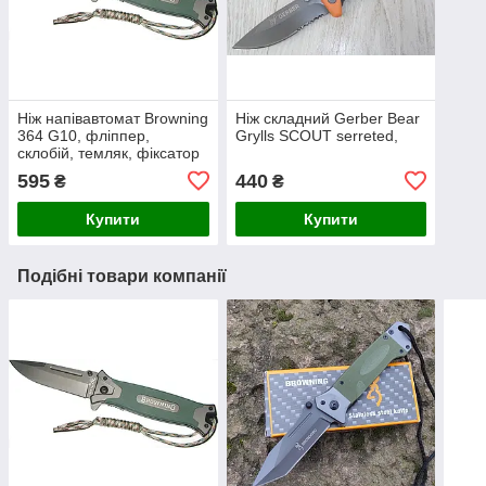
Ніж напівавтомат Browning
Ніж складний Gerber Bear
364 G10, фліппер,
Grylls SCOUT serreted,
склобій, темляк, фіксатор
гвинтів
595
440
₴
₴
Купити
Купити
Подібні товари компанії