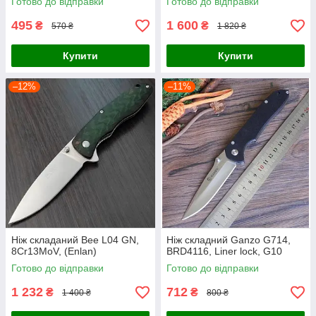
Готово до відправки
Готово до відправки
495
1 600
₴
₴
570 ₴
1 820 ₴
Купити
Купити
–12%
–11%
Ніж складаний Bee L04 GN,
Ніж складний Ganzo G714,
8Cr13MoV, (Enlan)
BRD4116, Liner lock, G10
Готово до відправки
Готово до відправки
1 232
712
₴
₴
1 400 ₴
800 ₴