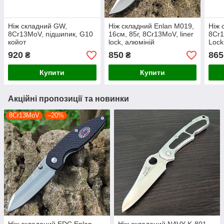
Ніж складний GW,
Ніж складний Enlan M019,
Ніж 
8Cr13MoV, підшипик, G10
16см, 85г, 8Cr13MoV, liner
8Cr1
койот
lock, алюміній
Lock
920
850
865
₴
₴
Купити
Купити
Акційні пропозиції та новинки
8Cr13MoV
–20%