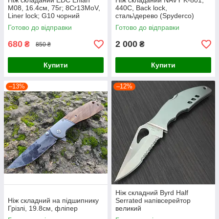
Ніж складаний EDC Enlan
Ніж складаний NAVY K-801,
M08, 16.4см, 75г; 8Cr13MoV,
440C, Back lock,
Liner lock; G10 чорний
сталь\дерево (Spyderco)
Готово до відправки
Готово до відправки
680
2 000
₴
₴
850 ₴
Купити
Купити
–13%
–12%
Ніж складний Byrd Half
Ніж складний на підшипнику
Serrated напівсерейтор
Грізлі, 19.8см, фліпер
великий