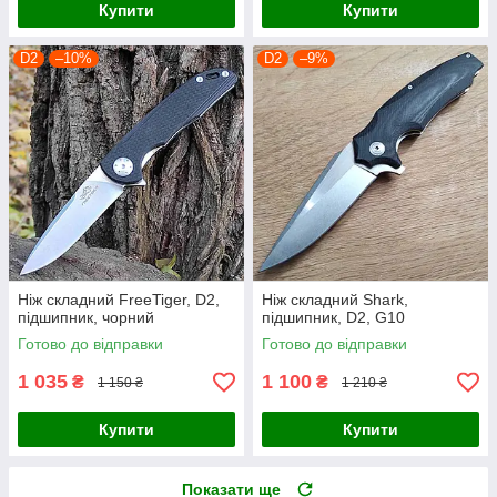
Купити
Купити
D2
–10%
D2
–9%
Ніж складний FreeTiger, D2,
Ніж складний Shark,
підшипник, чорний
підшипник, D2, G10
Готово до відправки
Готово до відправки
1 035
1 100
₴
₴
1 150 ₴
1 210 ₴
Купити
Купити
Показати ще