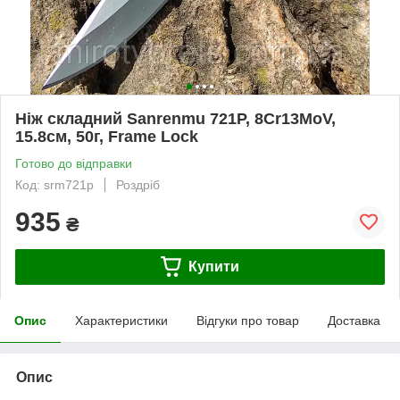
Ніж складний Sanrenmu 721P, 8Cr13MoV,
15.8см, 50г, Frame Lock
Готово до відправки
Код: srm721p
Роздріб
935
₴
Купити
Опис
Характеристики
Відгуки про товар
Доставка
Опис