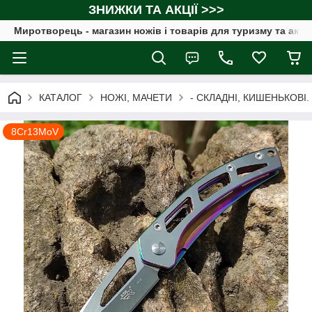
ЗНИЖКИ ТА АКЦІЇ >>>
Миротворець - магазин ножів і товарів для туризму та акт
КАТАЛОГ
НОЖІ, МАЧЕТИ
- СКЛАДНІ, КИШЕНЬКОВІ.
8Cr13MoV