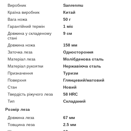
Виробник
Sanrenmu
Країна виробник
Китай
Вага ножа
50 г
Гарантійний термін
1 міс
Довжина у складеному
9 см
стані
Довжина ножа
158 мм
Заточка леза
Одностороння
Матеріал леза
Молібденова сталь
Матеріал рукоятки
Нержавіюча сталь
Призначення
Туризм
Поверхня
Глянцевий/матовий
Стан
Новий
Твердість ріжучого леза
58 HRC
Тип
Складаний
Розмір леза
Довжина леза
67 мм
Товщина леза
2.5 мм