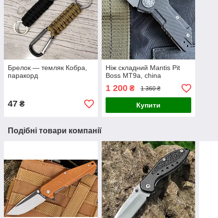
Брелок — темляк Кобра,
Ніж складний Mantis Pit
паракорд
Boss MT9a, china
1 200
₴
1 360 ₴
47
₴
Купити
Подібні товари компанії