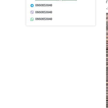
П
0660653848
-
0660653848
0660653848