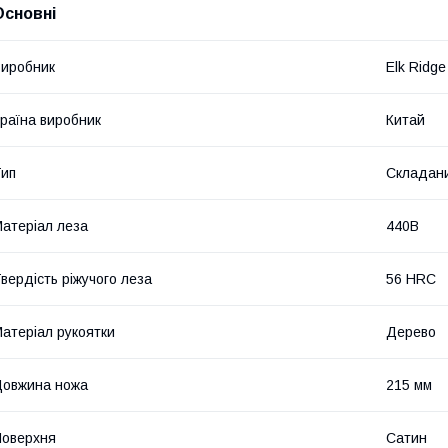
Основні
иробник
Elk Ridge
раїна виробник
Китай
ип
Складан
атеріал леза
440B
вердість ріжучого леза
56 HRC
атеріал рукоятки
Дерево
овжина ножа
215 мм
оверхня
Сатин