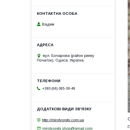
Вадим
вул. Бочарова (район ринку
Початок), Одеса, Україна
+380 (66) 065-38-48
С
http://mirotvorets.com.ua
Г
mirotvorets.shop@gmail.com