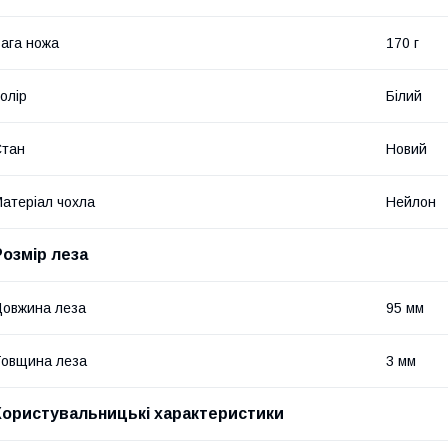
ага ножа
170 г
олір
Білий
Стан
Новий
атеріал чохла
Нейлон
Розмір леза
овжина леза
95 мм
овщина леза
3 мм
Користувальницькі характеристики