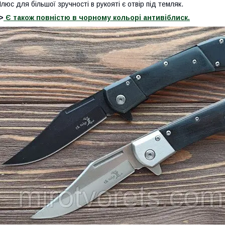
люс для більшої зручності в рукояті є отвір під темляк.
>
Є також повністю в чорному кольорі антивіблиск.