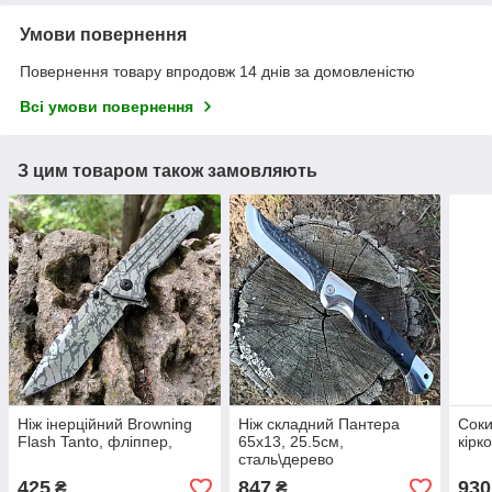
Умови повернення
Повернення товару впродовж 14 днів за домовленістю
Всі умови повернення
З цим товаром також замовляють
Ніж інерційний Browning
Ніж складний Пантера
Сок
Flash Tanto, фліппер,
65x13, 25.5см,
кірк
сталь\дерево
425
847
930
₴
₴