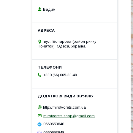
Вадим
вул. Бочарова (район ринку
Початок), Одеса, Україна
+380 (66) 065-38-48
http://mirotvorets.com.ua
mirotvorets.shop@gmail.com
0660653848
0660653848