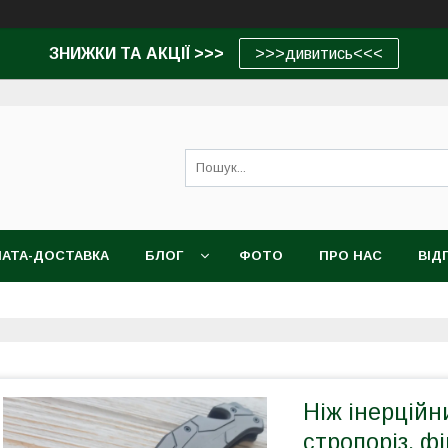
ЗНИЖКИ ТА АКЦІЇ >>>
>>>дивитись<<<
АТА-ДОСТАВКА
БЛОГ
ФОТО
ПРО НАС
ВІД
Ніж інерційн
стропоріз, фі