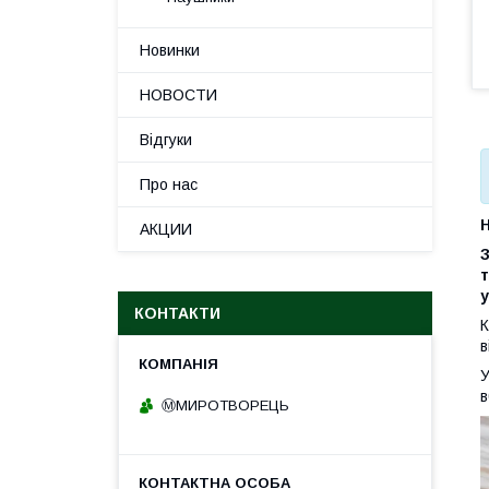
Новинки
НОВОСТИ
Відгуки
Про нас
Н
АКЦИИ
З
т
у
КОНТАКТИ
К
в
У
в
Ⓜ️МИРОТВОРЕЦЬ