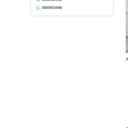
0660653848
Х