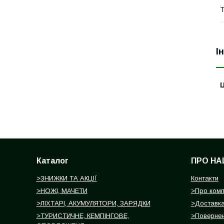
Т
І
Ц
Каталог
ПРО НА
>ЗНИЖКИ ТА АКЦІЇ
Контакти
>НОЖІ, МАЧЕТИ
>Про ком
>ЛІХТАРІ, АКУМУЛЯТОРИ, ЗАРЯДКИ
>Доставка
>ТУРИСТИЧНЕ, КЕМПІНГОВЕ,
>Повернен