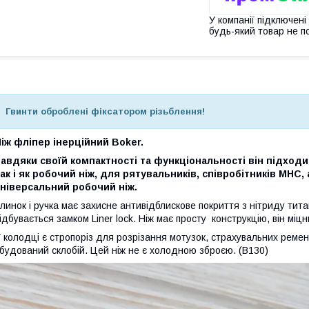
У компанії підключені
будь-який товар не п
Гвинти оброблені фіксатором різьблення!
іж фліпер інерційний Boker.
авдяки своїй компактності та функціональності він підходи
ак і як робочий ніж, для рятувальників, співробітників МНС,
ніверсальний робочий ніж.
линок і ручка має захисне антивідблискове покриття з нітриду тита
ідбувається замком Liner lock. Ніж має просту конструкцію, він міцн
 колодці є стропоріз для розрізання мотузок, страхувальних ремен
будований склобій. Цей ніж не є холодною зброєю. (B130)