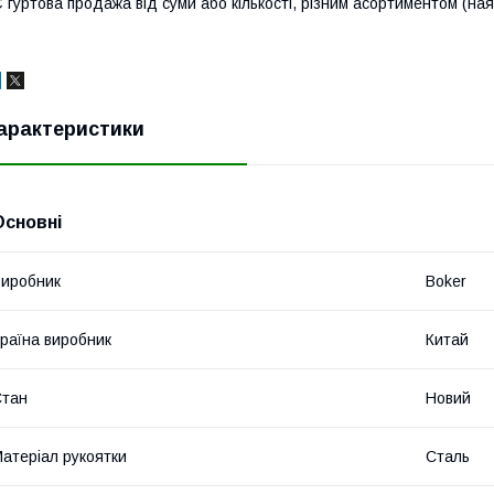
 гуртова продажа від суми або кількості, різним асортиментом (ная
арактеристики
Основні
иробник
Boker
раїна виробник
Китай
Стан
Новий
атеріал рукоятки
Сталь