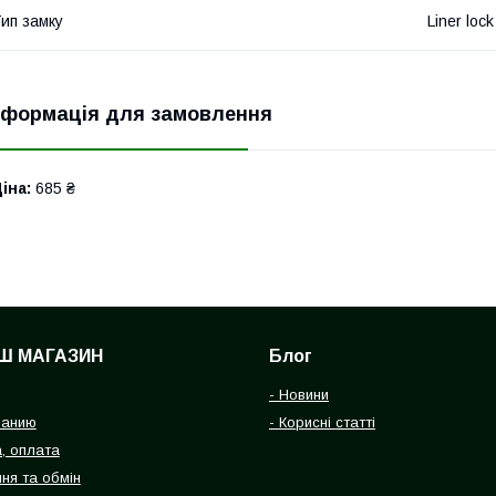
ип замку
Liner lock
нформація для замовлення
іна:
685 ₴
Ш МАГАЗИН
Блог
- Новини
панию
- Корисні статті
, оплата
ня та обмін