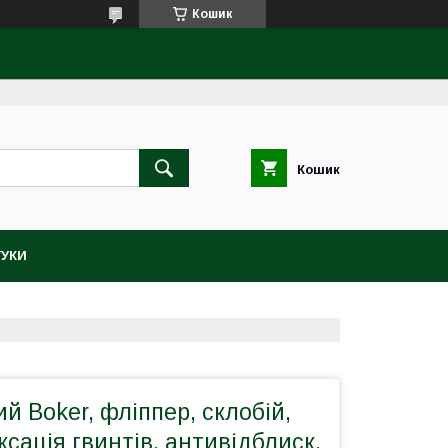
Кошик
Кошик
ГУКИ
ий Boker, фліппер, склобій,
ксація гвинтів, антивідблиск,