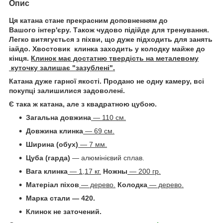
Опис
Ця катана стане прекрасним доповненням до
Вашого інтер'єру. Також чудово підійде для тренування.
Легко витягується з піхви, що дуже підходить для занять
іайдо. Хвостовик клинка заходить у колодку майже до
кінця.
Клинок має достатню твердість на металевому
куточку залишає "зазублені".
Катана дуже гарної якості. Продано не одну камеру, всі
покупці залишилися задоволені.
Є така ж катана, але з квадратною цубою.
Загальна довжина
— 110 см.
Довжина клинка
— 69 см.
Ширина (обух)
— 7 мм.
Цуба (гарда)
― алюмінієвий сплав.
Вага клинка
— 1,17 кг.
Ножны
― 200 гр.
Матеріал піхов
— дерево.
Колодка
— дерево.
Марка стали ― 420.
Клинок не заточений.