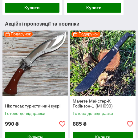
Купити
Купити
Акційні пропозиції та новинки
Подарунок
Подарунок
Мачете Майстер-К
Ніж тесак туристичний кукрі
Робінзон-1 (MH099)
Готово до відправки
Готово до відправки
990
885
₴
₴
Купити
Купити