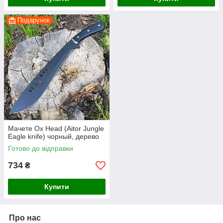
Подарунок
Мачете Ox Head (Aitor Jungle
Eagle knife) чорный, дерево
Готово до відправки
734
₴
Купити
Про нас