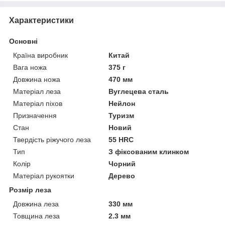
Характеристики
Основні
Країна виробник
Китай
Вага ножа
375 г
Довжина ножа
470 мм
Матеріал леза
Вуглецева сталь
Матеріал піхов
Нейлон
Призначення
Туризм
Стан
Новий
Твердість ріжучого леза
55 HRC
Тип
З фіксованим клинком
Колір
Чорний
Матеріал рукоятки
Дерево
Розмір леза
Довжина леза
330 мм
Товщина леза
2.3 мм