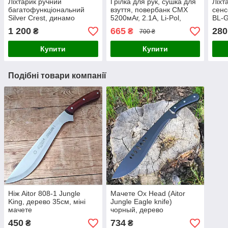
Ліхтарик ручний
Грілка для рук, сушка для
Ліхт
багатофункціональний
взуття, повербанк CMX
сенс
Silver Crest, динамо
5200мАг, 2.1A, Li-Pol,
BL-
генератор радіо, сирена,
мобільна батарея
акум
1 200
665
280
₴
₴
700 ₴
USB, Німеччина
Німеччина
USB
Купити
Купити
Подібні товари компанії
Ніж Aitor 808-1 Jungle
Мачете Ox Head (Aitor
King, дерево 35см, міні
Jungle Eagle knife)
мачете
чорный, дерево
450
734
₴
₴